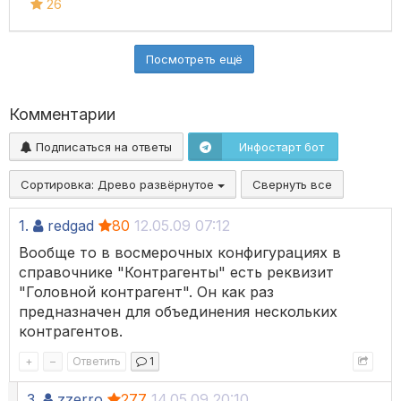
26
Посмотреть ещё
Комментарии
Подписаться на ответы
Инфостарт бот
Сортировка:
Древо развёрнутое
Свернуть все
1.
redgad
80
12.05.09 07:12
Вообще то в восмерочных конфигурациях в
справочнике "Контрагенты" есть реквизит
"Головной контрагент". Он как раз
предназначен для объединения нескольких
контрагентов.
+
–
Ответить
1
3.
zzerro
277
14.05.09 20:10