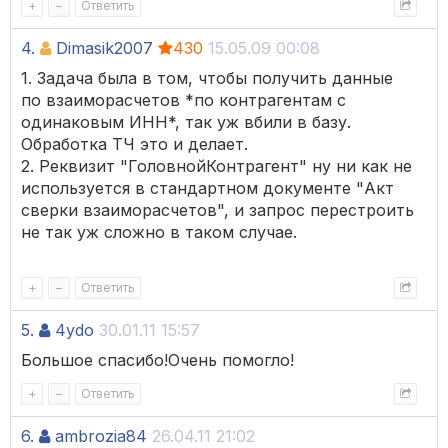
+
–
Ответить
4.
Dimasik2007
430
15.05.09 00:08
1. Задача была в том, чтобы получить данные
по взаиморасчетов *по контрагентам с
одинаковым ИНН*, так уж вбили в базу.
Обработка ТЧ это и делает.
2. Реквизит "ГоловнойКонтрагент" ну ни как не
используется в стандартном документе "Акт
сверки взаиморасчетов", и запрос перестроить
не так уж сложно в таком случае.
+
–
Ответить
5.
4ydo
30.01.11 15:57
Большое спасибо!Очень помогло!
+
–
Ответить
6.
ambrozia84
26.04.11 21:02