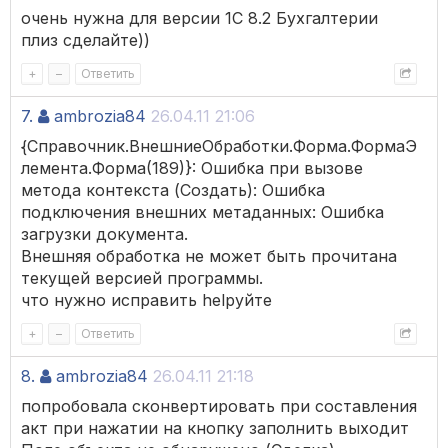
очень нужна для версии 1С 8.2 Бухгалтерии
плиз сделайте))
+
–
Ответить
7.
ambrozia84
26.04.11 21:06
{Справочник.ВнешниеОбработки.Форма.ФормаЭ
лемента.Форма(189)}: Ошибка при вызове
метода контекста (Создать): Ошибка
подключения внешних метаданных: Ошибка
загрузки документа.
Внешняя обработка не может быть прочитана
текущей версией программы.
что нужно исправить helpуйте
+
–
Ответить
8.
ambrozia84
26.04.11 21:18
попробовала сконвертировать при составления
акт при нажатии на кнопку заполнить выходит