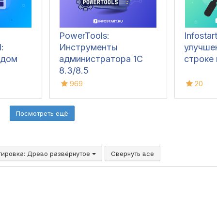
PowerTools:
Infostar
:
Инструменты
улучше
одом
администратора 1С
строке 
8.3/8.5
969
20
Посмотреть ещё
тировка:
Древо развёрнутое
Свернуть все