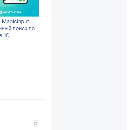
t MagicInput:
нный поиск по
в 1С