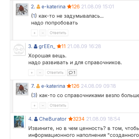
2.
e-katerina
126
21.08.09 15:01
(
1
) как-то не задумывалась...
надо попробовать
+
–
Ответить
3.
grEEn_
11
21.08.09 16:28
Хорошая вещь.
надо развивать и для справочников.
+
–
Ответить
1
7.
e-katerina
126
24.08.09 09:18
(
3
) как-то со справочниками везло больше
+
–
Ответить
4.
CheBurator
3234
21.08.09 18:54
Извините, но в чем ценность? в том, что
информационного наполнения "созданного" 