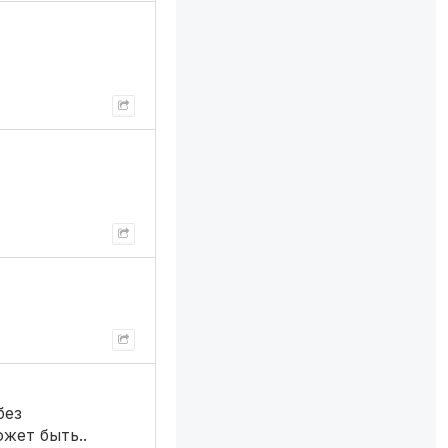
без
жет быть..