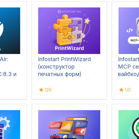
Air:
Infostart PrintWizard
Infosta
(конструктор
MCP се
:8.3 и
печатных форм)
вайбкод
128
141