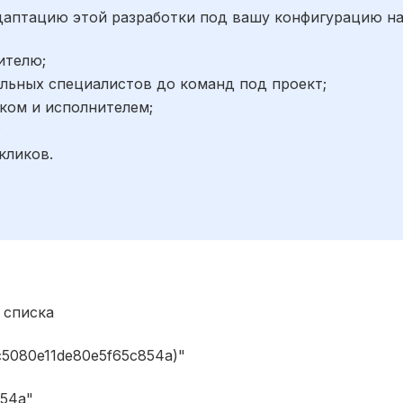
адаптацию этой разработки под вашу конфигурацию н
ителю;
льных специалистов до команд под проект;
ком и исполнителем;
;
кликов.
 списка
c5080e11de80e5f65c854a)"
854a"