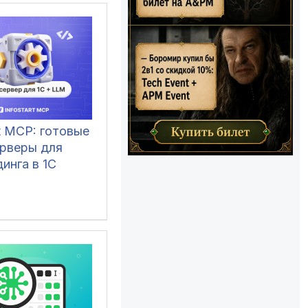
rt MCP: готовые
рверы для
инга в 1С