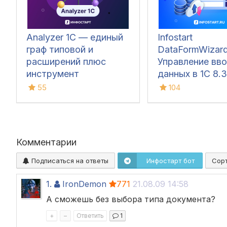
Analyzer 1C — единый
Infostart
граф типовой и
DataFormWizard
расширений плюс
Управление вв
инструмент
данных в 1С 8.3
обновления поставки
55
104
Комментарии
Подписаться на ответы
Инфостарт бот
Сор
1.
IronDemon
771
21.08.09 14:58
А сможешь без выбора типа документа?
+
–
Ответить
1