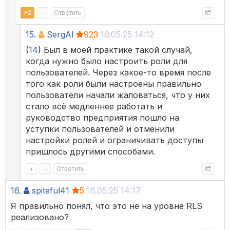
+
2
–
Ответить
15.
SergAl
923
16.05.25 14:12
(
14
) Был в моей практике такой случай,
когда нужно было настроить роли для
пользователей. Через какое-то время после
того как роли были настроены правильно
пользователи начали жаловаться, что у них
стало всё медленнее работать и
руководство предприятия пошло на
уступки пользователей и отменили
настройки ролей и ограничивать доступы
пришлось другими способами.
+
–
Ответить
16.
spiteful41
5
16.05.25 14:17
Я правильно понял, что это не на уровне RLS
реализовано?