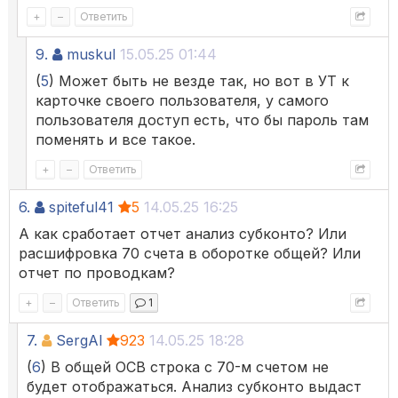
+
–
Ответить
9.
muskul
15.05.25 01:44
(
5
) Может быть не везде так, но вот в УТ к
карточке своего пользователя, у самого
пользователя доступ есть, что бы пароль там
поменять и все такое.
+
–
Ответить
6.
spiteful41
5
14.05.25 16:25
А как сработает отчет анализ субконто? Или
расшифровка 70 счета в оборотке общей? Или
отчет по проводкам?
+
–
Ответить
1
7.
SergAl
923
14.05.25 18:28
(
6
) В общей ОСВ строка с 70-м счетом не
будет отображаться. Анализ субконто выдаст