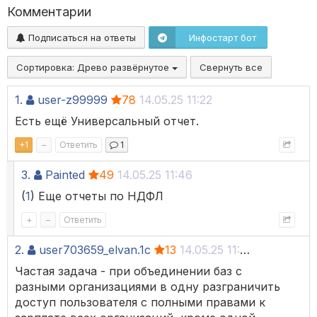
Комментарии
Подписаться на ответы
Инфостарт бот
Сортировка:
Древо развёрнутое
Свернуть все
1.
user-z99999
78
14.05.25 11:22
Есть ещё Универсальный отчет.
+
1
–
Ответить
1
3.
Painted
49
14.05.25 11:46
(
1
) Еще отчеты по НДФЛ
+
–
Ответить
2.
user703659_elvan.1c
13
14.05.25 11:26
Частая задача - при объединении баз с
разными организациями в одну разграничить
доступ пользователя с полными правами к