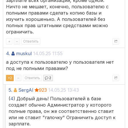
зарплате всех организаций, кроме одной.
Ничто не мешает, конечно, пользователю с
полными правами сделать копию базы и
изучить хорошенько. А пользователей без
полных прав штатными средствами можно
ограничить.
+
–
Ответить
4.
muskul
14.05.25 11:55
а доступа к пользователю у пользователя нет
под не полными правами?
+
2
–
Ответить
2
5.
SergAl
923
14.05.25 13:43
(
4
) Добрый день! Пользователей в базе
создает обычно Администратор у которого
полные права, он же соответственно ставит
или не ставит "галочку" Ограничить доступ к
зарплате.