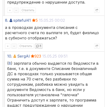
предупреждение о нарушении доступа.
+
–
Ответить
8.
spiteful41
5
15.05.25 00:02
а в проводках документа списания с
расчетного счета по выплате зп, будет физлицо
в субконто отображаться?
+
–
Ответить
1
10.
SergAl
923
15.05.25 09:51
(
8
) зарплата обычно выдается по Ведомости в
банк, т.е. в документе Списание безналичный
ДС в проводках только указывается общая
сумма на 70 счете, без разбивки по
сотрудникам, разбивка можно увидеть в
документе Ведомость в банк, но если у
пользователя установлена "галочка"
Ограничить доступ к зарплате, то программа
выдаст предупреждение о нарушении