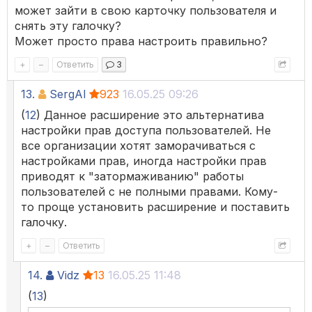
может зайти в свою карточку пользователя и
снять эту галочку?
Может просто права настроить правильно?
+
–
Ответить
3
13.
SergAl
923
16.05.25 09:26
(
12
) Данное расширение это альтернатива
настройки прав доступа пользователей. Не
все организации хотят заморачиваться с
настройками прав, иногда настройки прав
приводят к "затормаживанию" работы
пользователей с не полными правами. Кому-
то проще установить расширение и поставить
галочку.
+
–
Ответить
14.
Vidz
13
16.05.25 11:48
(
13
)