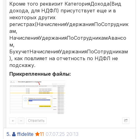
Кроме того реквизит КатегорияДохода(Вид
дохода, для НДФЛ) присутствует еще и в
некоторых других
регистрах(НачисленияУдержанияПоСотрудник
ам,
НачисленияУдержанияПоСотрудникамАвансо
м,
БухучетНачисленияУдержанияПоСотрудникам
), как повлияет на отчетность по НДФЛ не
подскажу.
Прикрепленные файлы:
+
–
Ответить
5.
ffidelite
11
07.07.25 20:13