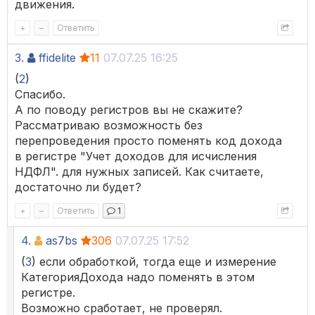
движения.
+
–
Ответить
3.
ffidelite
11
07.07.25 16:25
(
2
)
Спасибо.
А по поводу регистров вы не скажите?
Рассматриваю возможность без
перепроведения просто поменять код дохода
в регистре "Учет доходов для исчисления
НДФЛ". для нужных записей. Как считаете,
достаточно ли будет?
+
–
Ответить
1
4.
as7bs
306
07.07.25 17:52
(
3
) если обработкой, тогда еще и измерение
КатегорияДохода надо поменять в этом
регистре.
Возможно сработает, не проверял.