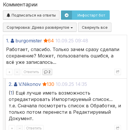
Комментарии
Подписаться на ответы
Инфостарт бот
Сортировка:
Древо развёрнутое
Свернуть все
1.
burgomister
64
10.09.25 09:48
Работает, спасибо. Только зачем сразу сделали
сохранение? Может, пользователь ошибся, а
всё уже записалось...
+
–
Ответить
2
2.
V.Nikonov
130
10.09.25 14:35
(
1
) Ещё лучше иметь возможность
отредактировать Импортируемый список...
т.е. Сначала посмотреть список в Обработке, и
только потом перенести в Редактируемый
Документ.
+
–
Ответить