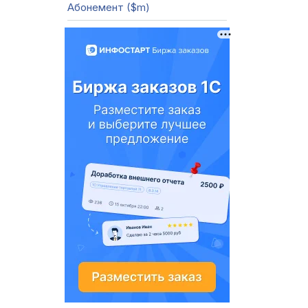
Абонемент ($m)