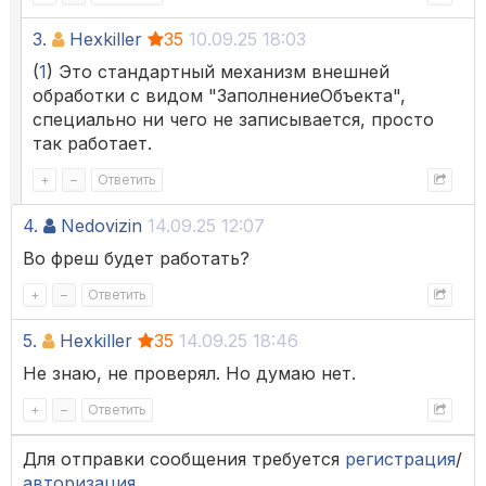
3.
Hexkiller
35
10.09.25 18:03
(
1
) Это стандартный механизм внешней
обработки с видом "ЗаполнениеОбъекта",
специально ни чего не записывается, просто
так работает.
+
–
Ответить
4.
Nedovizin
14.09.25 12:07
Во фреш будет работать?
+
–
Ответить
5.
Hexkiller
35
14.09.25 18:46
Не знаю, не проверял. Но думаю нет.
+
–
Ответить
Для отправки сообщения требуется
регистрация
/
авторизация