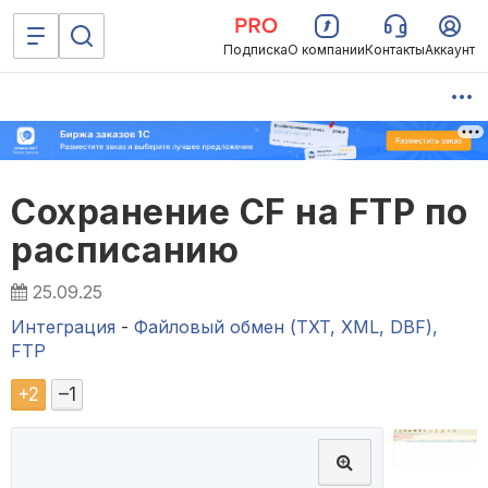
Подписка
О компании
Контакты
Аккаунт
Сохранение CF на FTP по
расписанию
25.09.25
Интеграция
-
Файловый обмен (TXT, XML, DBF),
FTP
+
2
–
1