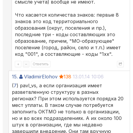
смысле учета) вообще не имеют.
Что касается количества знаков: первые 8
знаков это код территориального
образования (округ, поселения и пр.),
последние три - коды составляющих это
образование, причем, "МО-образующее"
поселение (город, район, село и т.п.) имеет
код "001", а составляющие - коды "1хх".
+
–
Ответить
15.
VladimirElohov
138
13.01.14 10:06
(
7
) pavl_vs, а если организация имеет
разветвленную структуру в разных
регионах? При этом используется порядка 20
мест уплаты. В таком случае потребуется
заполнить ОКТМО не только в организации,
но и во всех подразделениях. А их около 100
штук в организации, где мы недавно
завершили внедрение. Они там вручную