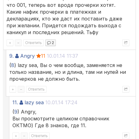
что 001, теперь вот вроде прочерки хотят.
Какие нафик прочерки в платежках и
декларациях, кто же даст их поставить даже
при желании. Придется подождать выхода с
каникул и последних решений. Тьфу
+
–
Ответить
2
9.
Angry
11
10.01.14 11:37
(
8
) lazy sea, Вы о чем вообще, заменяется не
только название, но и длина, там ни нулей ни
прочерков не должно быть.
+
–
Ответить
11.
lazy sea
10.01.14 17:24
(
9
) Angry,
Вы просмотрите целиком справочник
ОКТМО) Где 8 знаков, где 11.
+
–
Ответить