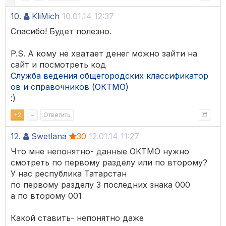
10.
KliMich
10.01.14 12:37
Спасибо! Будет полезно.
P.S. А кому не хватает денег можно зайти на
сайт и посмотреть код
Служба ведения общегородских классификатор
ов и справочников (ОКТМО)
:)
+
2
–
Ответить
12.
Swetlana
30
12.01.14 11:27
Что мне непонятно- данные ОКТМО нужно
смотреть по первому разделу или по второму?
У нас республика Татарстан
по первому разделу 3 последних знака 000
а по второму 001
Какой ставить- непонятно даже