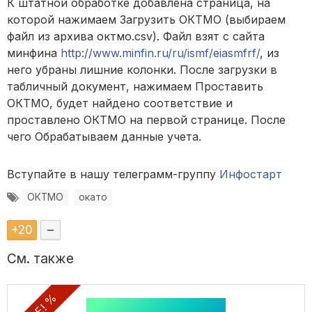
К штатной обработке добавлена страница, на
которой нажимаем Загрузить ОКТМО (выбираем
файл из архива октмо.csv). Файл взят с сайта
минфина
http://www.minfin.ru/ru/ismf/eiasmfrf/
, из
него убраны лишние колонки. После загрузки в
табличный документ, нажимаем Проставить
ОКТМО, будет найдено соответствие и
проставлено ОКТМО на первой странице. После
чего Обрабатываем данные учета.
Вступайте в нашу телеграмм-группу
Инфостарт
ОКТМО
окато
+
20
–
См. также