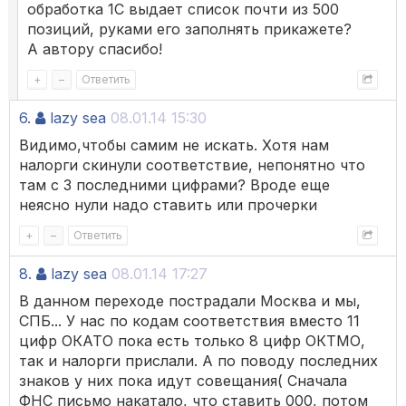
обработка 1С выдает список почти из 500
позиций, руками его заполнять прикажете?
А автору спасибо!
+
–
Ответить
6.
lazy sea
08.01.14 15:30
Видимо,чтобы самим не искать. Хотя нам
налорги скинули соответствие, непонятно что
там с 3 последними цифрами? Вроде еще
неясно нули надо ставить или прочерки
+
–
Ответить
8.
lazy sea
08.01.14 17:27
В данном переходе пострадали Москва и мы,
СПБ... У нас по кодам соответствия вместо 11
цифр ОКАТО пока есть только 8 цифр ОКТМО,
так и налорги прислали. А по поводу последних
знаков у них пока идут совещания( Сначала
ФНС письмо накатало, что ставить 000, потом