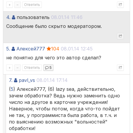
+
–
Ответить
4.
пользователь
08.01.14 11:46
Сообщение было скрыто модератором.
5.
Алексей777
104
08.01.14 12:45
не понятно для чего это автор сделал?
+
–
Ответить
5
7.
pavl_vs
08.01.14 17:14
(
5
) Алексей777, (6) lazy sea, действительно,
зачем обработка? Ведь нужно заменить одно
число на другое в карточке учреждения!
Наверное, чтобы потом, когда что-то пойдет
не так, у программиста была работа, в т.ч. и
по выяснению возможных "вольностей"
обработки!