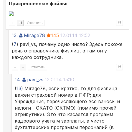
Прикрепленные файлы:
+
–
1
Ответить
13.
Mirage78
145
12.01.14 12:52
(
7
) pavl_vs, почему одно число? Здесь похоже
речь о справочнике физ.лиц, а там он у
каждого сотрудника.
+
–
Ответить
14.
pavl_vs
12.01.14 15:10
(
13
) Mirage78, если кратко, то для физлица
важен страховой номер в ПФР; для
Учреждения, перечисляющего все взносы и
налоги - ОКАТО (ОКТМО) (помимо прочей
атрибутики). Это что касается программ
кадрового учета м зарплаты, а чисто
бухгалтерские программы персоналий (в