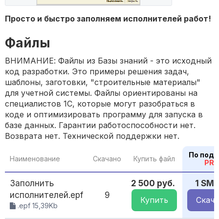
Просто и быстро заполняем исполнителей работ!
Файлы
ВНИМАНИЕ: Файлы из Базы знаний - это исходный
код разработки. Это примеры решения задач,
шаблоны, заготовки, "строительные материалы"
для учетной системы. Файлы ориентированы на
специалистов 1С, которые могут разобраться в
коде и оптимизировать программу для запуска в
базе данных. Гарантии работоспособности нет.
Возврата нет. Технической поддержки нет.
По подп
Наименование
Скачано
Купить файл
PR
Заполнить
2 500 руб.
1 SM
исполнителей.epf
9
Купить
Скача
.epf 15,39Kb