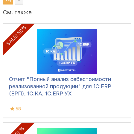
+
4
–
См. также
SALE! 50%
Отчет "Полный анализ себестоимости
реализованной продукции" для 1С:ERP
(ЕРП), 1С:КА, 1С:ERP УХ
58