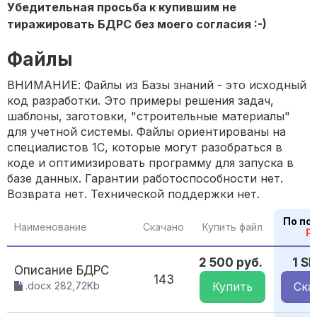
Убедительная просьба к купившим не
тиражировать БДРС без моего согласия :-)
Файлы
ВНИМАНИЕ: Файлы из Базы знаний - это исходный
код разработки. Это примеры решения задач,
шаблоны, заготовки, "строительные материалы"
для учетной системы. Файлы ориентированы на
специалистов 1С, которые могут разобраться в
коде и оптимизировать программу для запуска в
базе данных. Гарантии работоспособности нет.
Возврата нет. Технической поддержки нет.
По по
Наименование
Скачано
Купить файл
P
2 500 руб.
1 S
Описание БДРС
143
.docx 282,72Kb
Купить
Ска