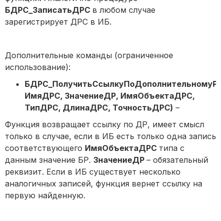
БДРС_ЗаписатьДРС
в любом случае
зарегистрирует ДРС в ИБ.
Дополнительные команды (ограниченное
использование):
БДРС_ПолучитьСсылкуПоДополнительномуРе
ИмяДРС, ЗначениеДР, ИмяОбъектаДРС,
ТипДРС, ДлинаДРС, ТочностьДРС)
–
Функция возвращает ссылку по ДР, имеет смысл
только в случае, если в ИБ есть только одна запись
соответствующего
ИмяОбъектаДРС
типа с
данным значение БР.
ЗначениеДР
– обязательный
реквизит. Если в ИБ существует несколько
аналогичных записей, функция вернет ссылку на
первую найденную.