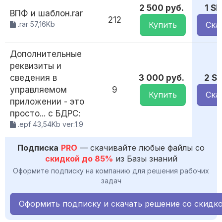
2 500 руб.
1 S
ВПФ и шаблон.rar
212
.rar 57,16Kb
Купить
Ска
Дополнительные
реквизиты и
сведения в
3 000 руб.
2 S
управляемом
9
Купить
Ска
приложении - это
просто... с БДРС:
.epf 43,54Kb ver:1.9
Подписка
PRO
— скачивайте любые файлы со
скидкой до 85%
из Базы знаний
Оформите подписку на компанию для решения рабочих
задач
Оформить подписку и скачать решение со скидк