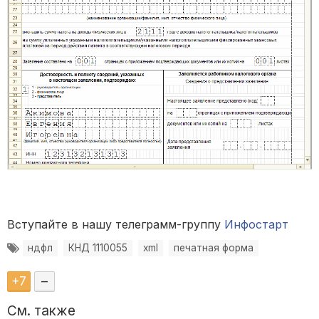
Вступайте в нашу телеграмм-группу
Инфостарт
ндфл
КНД 1110055
xml
печатная форма
+
7
–
См. также