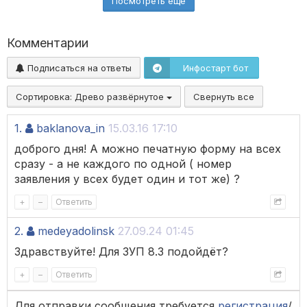
Посмотреть ещё
Комментарии
Подписаться на ответы
Инфостарт бот
Сортировка:
Древо развёрнутое
Свернуть все
1.
baklanova_in
15.03.16 17:10
доброго дня! А можно печатную форму на всех
сразу - а не каждого по одной ( номер
заявления у всех будет один и тот же) ?
+
–
Ответить
2.
medeyadolinsk
27.09.24 01:45
Здравствуйте! Для ЗУП 8.3 подойдёт?
+
–
Ответить
Для отправки сообщения требуется
регистрация
/