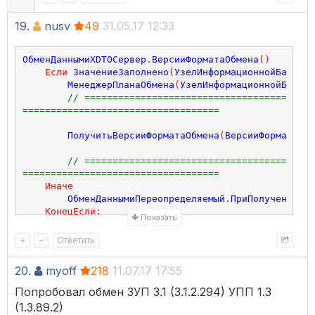
19.
nusv
49
31.05.17 12:33
ОбменДаннымиXDTOСервер
.
ВерсииФорматаОбмена
()
Если
ЗначениеЗаполнено
(
УзелИнформационнойБазы
)
Т
МенеджерПланаОбмена
(
УзелИнформационнойБазы
).
// =========================================
­===================================
ПолучитьВерсииФорматаОбмена
(
ВерсииФорматаОбм
// =========================================
­===================================
Иначе
ОбменДаннымиПереопределяемый
.
ПриПолученииДос
КонецЕсли
;
Показать
Процедура
ПолучитьВерсииФорматаОбмена
(
ВерсииФормата
,
+
–
Ответить
ВерсииФормата
.
Очистить
();
20.
myoff
218
11.07.17 17:55
Запрос
=
Новый
Запрос
(
Попробовал обмен ЗУП 3.1 (3.1.2.294) УПП 1.3
    "ВЫБРАТЬ

(1.3.89.2)
    |    СинхронизацияДанныхЧерезУниверсальныйФормат