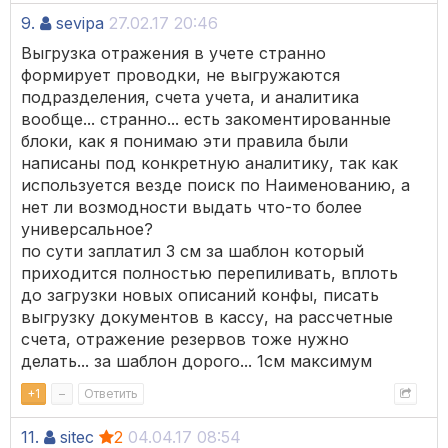
9.
sevipa
27.02.17 20:46
Выгрузка отражения в учете странно
формирует проводки, не выгружаются
подразделения, счета учета, и аналитика
вообще... странно... есть закоментированные
блоки, как я понимаю эти правила были
написаны под конкретную аналитику, так как
используется везде поиск по Наименованию, а
нет ли возмодности выдать что-то более
универсальное?
по сути заплатил 3 см за шаблон который
приходится полностью перепиливать, вплоть
до загрузки новых описаний конфы, писать
выгрузку документов в кассу, на рассчетные
счета, отражение резервов тоже нужно
делать... за шаблон дорого... 1см максимум
+
1
–
Ответить
11.
sitec
2
04.04.17 08:54