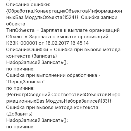
Описание ошибки:
{Обработка.КонвертацияОбъектовИнформацион
ныхБаз.МодульОбъекта(1524)}: Ошибка записи
объекта
ТипОбъекта = Зарплата к выплате организаций
Объект = Зарплата к выплате организаций
КВЗК-000001 от 18.02.2017 18:45:14
ОписаниеОшибки = Ошибка при вызове метода
контекста (Записать)
НаборЗаписей.Записать();
по причине:
Ошибка при выполнении обработчика -
'ПередЗаписью'
по причине:
{РегистрСведений.СоответствияОбъектовИнфо
рмационныхБаз.МодульНабораЗаписей(33)}:
Ошибка при вызове метода контекста
(Добавить)
НаборЗаписей.Записать();
по причине: