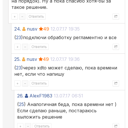
на порядок). Ну а пока спасибо хотя-бы за
такое решение.
+
–
Ответить
24.
nusv
49
12.07.17 19:35
(
23
)подключи обработку регламентно и все
+
–
Ответить
25.
nusv
49
12.07.17 19:36
(
23
)через xdto может сделаю, пока времени
нет, если что напишу
+
–
Ответить
26.
AlexF1983
13.07.17 06:51
(
25
) Аналогичная беда, пока времени нет )
Если сделаю раньше, постараюсь
выложить решение
+
–
Ответить