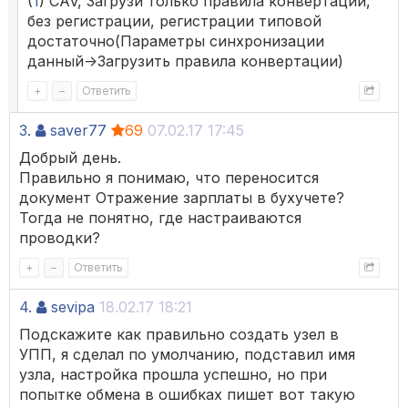
(
1
) CAV, Загрузи только правила конвертации,
без регистрации, регистрации типовой
достаточно(Параметры синхронизации
данный->Загрузить правила конвертации)
+
–
Ответить
3.
saver77
69
07.02.17 17:45
Добрый день.
Правильно я понимаю, что переносится
документ Отражение зарплаты в бухучете?
Тогда не понятно, где настраиваются
проводки?
+
–
Ответить
4.
sevipa
18.02.17 18:21
Подскажите как правильно создать узел в
УПП, я сделал по умолчанию, подставил имя
узла, настройка прошла успешно, но при
попытке обмена в ошибках пишет вот такую