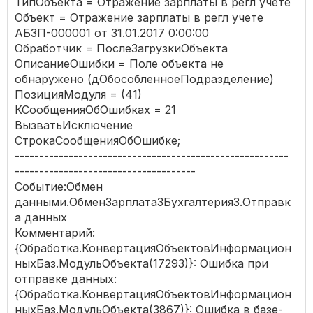
ТипОбъекта = Отражение зарплаты в регл учете
Объект = Отражение зарплаты в регл учете
АБЗП-000001 от 31.01.2017 0:00:00
Обработчик = ПослеЗагрузкиОбъекта
ОписаниеОшибки = Поле объекта не
обнаружено (дОбособленноеПодразделение)
ПозицияМодуля = (41)
КСообщенияОбОшибках = 21
ВызватьИсключение
СтрокаСообщенияОбОшибке;
--------------------------------------------------------
-------------------------------------
Событие:Обмен
данными.ОбменЗарплата3Бухгалтерия3.Отправк
а данных
Комментарий:
{Обработка.КонвертацияОбъектовИнформацион
ныхБаз.МодульОбъекта(17293)}: Ошибка при
отправке данных:
{Обработка.КонвертацияОбъектовИнформацион
ныхБаз.МодульОбъекта(3867)}: Ошибка в базе-