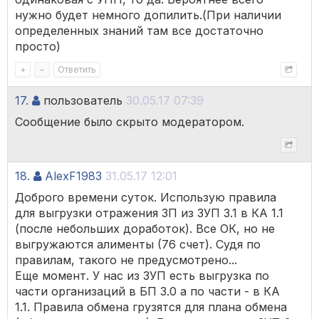
нужно будет немного допилить.(При наличии
определенных знаний там все достаточно
просто)
+
–
Ответить
17.
пользователь
30.05.17 07:39
Сообщение было скрыто модератором.
18.
AlexF1983
31.05.17 12:01
Доброго времени суток. Использую правила
для выгрузки отражения ЗП из ЗУП 3.1 в КА 1.1
(после небольших доработок). Все ОК, но не
выгружаются алименты (76 счет). Судя по
правилам, такого не предусмотрено...
Еще момент. У нас из ЗУП есть выгрузка по
части организаций в БП 3.0 а по части - в КА
1.1. Правила обмена грузятся для плана обмена