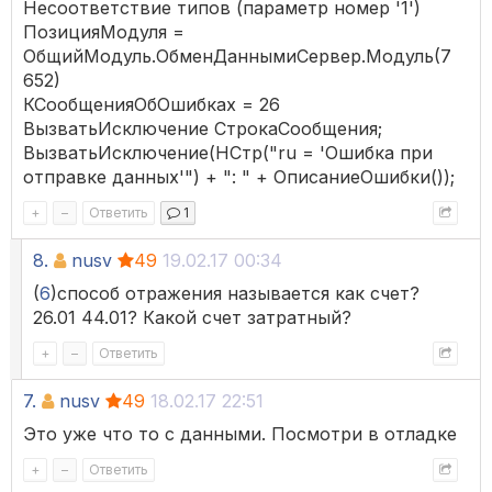
Несоответствие типов (параметр номер '1')
ПозицияМодуля =
ОбщийМодуль.ОбменДаннымиСервер.Модуль(7
652)
КСообщенияОбОшибках = 26
ВызватьИсключение СтрокаСообщения;
ВызватьИсключение(НСтр("ru = 'Ошибка при
отправке данных'") + ": " + ОписаниеОшибки());
+
–
Ответить
1
8.
nusv
49
19.02.17 00:34
(
6
)способ отражения называется как счет?
26.01 44.01? Какой счет затратный?
+
–
Ответить
7.
nusv
49
18.02.17 22:51
Это уже что то с данными. Посмотри в отладке
+
–
Ответить