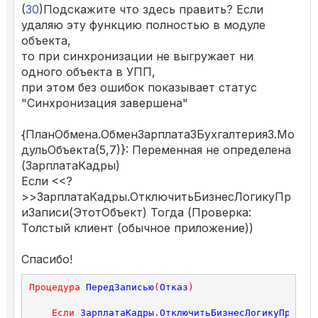
(
30
)Подскажите что здесь править? Если
удаляю эту функцию полностью в модуле
объекта,
то при синхронизации не выгружает ни
одного объекта в УПП,
при этом без ошибок показывает статус
"Cинхронизация завершена"
{ПланОбмена.ОбменЗарплата3Бухгалтерия3.Мо
дульОбъекта(5,7)}: Переменная не определена
(ЗарплатаКадры)
Если <<?
>>ЗарплатаКадры.ОтключитьБизнесЛогикуПр
иЗаписи(ЭтотОбъект) Тогда (Проверка:
Толстый клиент (обычное приложение))
Спасибо!
Процедура
ПередЗаписью
(
Отказ
)
Если
ЗарплатаКадры
.
ОтключитьБизнесЛогикуПриЗап