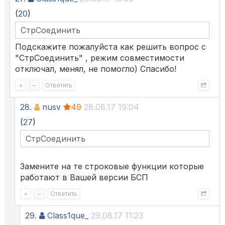
(
20
)
СтрСоединить
Подскажите пожалуйста как решить вопрос с
"СтрСоединить" , режим совместимости
отключал, менял, не помогло) Спасибо!
+
–
Ответить
28.
nusv
49
28.08.17 19:04
(
27
)
СтрСоединить
Замените на те строковые функции которые
работают в Вашей версии БСП
+
–
Ответить
29.
Class1que_
29.08.17 11:23