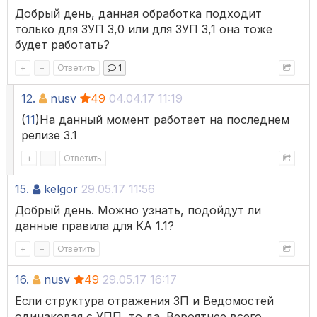
Добрый день, данная обработка подходит
только для ЗУП 3,0 или для ЗУП 3,1 она тоже
будет работать?
+
–
Ответить
1
12.
nusv
49
04.04.17 11:19
(
11
)На данный момент работает на последнем
релизе 3.1
+
–
Ответить
15.
kelgor
29.05.17 11:56
Добрый день. Можно узнать, подойдут ли
данные правила для КА 1.1?
+
–
Ответить
16.
nusv
49
29.05.17 16:17
Если структура отражения ЗП и Ведомостей
одинаковая с УПП, то да. Вероятнее всего