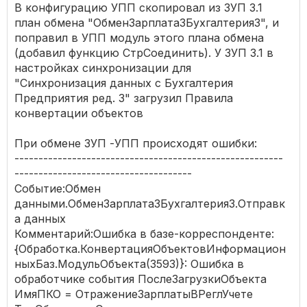
В конфигурацию УПП скопировал из ЗУП 3.1
    |ИЗ

план обмена "ОбменЗарплата3Бухгалтерия3", и
    |    ПланОбмена.СинхронизацияДанныхЧерезУниверса
    |ГДЕ

поправил в УПП модуль этого плана обмена
    |    СинхронизацияДанныхЧерезУниверсальныйФормат
(добавил функцию СтрСоединить). У ЗУП 3.1 в
    |    " 
+
?(
УзелИнформационнойБазы
<
>
Неопределен
настройках синхронизации для
"Синхронизация данных с Бухгалтерия
Запрос
.
УстановитьПараметр
(
"УзелИнформационнойБаз
Предприятия ред. 3" загрузил Правила
Выборка
=
Запрос
.
Выполнить
().
Выбрать
();
конвертации объектов
Если
Выборка
.
Следующий
()
Тогда
При обмене ЗУП -УПП происходят ошибки:
МенеджерОбмена
=
ВнешниеОбработки
.
Создать
(
Вы
--------------------------------------------------------
Иначе
МенеджерОбмена
=
МенеджерОбменаЧерезУниверса
-------------------------------------
КонецЕсли
;
Событие:Обмен
данными.ОбменЗарплата3Бухгалтерия3.Отправк
ВерсииФормата
.
Вставить
(
"1.0.beta"
,
МенеджерОбмен
а данных
ВерсииФормата
.
Вставить
(
"1.0"
,
МенеджерОбмен
Комментарий:Ошибка в базе-корреспонденте:
ВерсииФормата
.
Вставить
(
"1.1"
,
МенеджерОбмен
ВерсииФормата
.
Вставить
(
"1.2"
,
МенеджерОбмен
{Обработка.КонвертацияОбъектовИнформацион
ВерсииФормата
.
Вставить
(
"1.3"
,
МенеджерОбмен
ныхБаз.МодульОбъекта(3593)}: Ошибка в
обработчике события ПослеЗагрузкиОбъекта
КонецПроцедуры
ИмяПКО = ОтражениеЗарплатыВРеглУчете