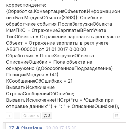
корреспонденте:
{Обработка.КонвертацияОбъектовИнформацион
ныхБаз.МодульОбъекта(3593)}: Ошибка в
обработчике события ПослеЗагрузкиОбъекта
ИмяПКО = ОтражениеЗарплатыВРеглУчете
ТипОбъекта = Отражение зарплаты в регл учете
Объект = Отражение зарплаты в регл учете
АБЗП-000001 от 31.01.2017 0:00:00
Обработчик = ПослеЗагрузкиОбъекта
ОписаниеОшибки = Поле объекта не
обнаружено (дОбособленноеПодразделение)
ПозицияМодуля = (41)
КСообщенияОбОшибках = 21
ВызватьИсключение
СтрокаСообщенияОбОшибке;
ВызватьИсключение(НСтр("ru = 'Ошибка при
отправке данных'") + ": " + ОписаниеОшибки());
+
–
Ответить
3
27.
Class1que_
28.08.17 15:30