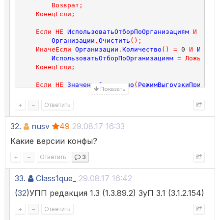
Возврат
;
КонецЕсли
;
Если
НЕ
ИспользоватьОтборПоОрганизациям
И
Орга
Организации
.
Очистить
();
ИначеЕсли
Организации
.
Количество
()
=
 0 
И
Испол
ИспользоватьОтборПоОрганизациям
=
Ложь
;
КонецЕсли
;
Если
НЕ
ЗначениеЗаполнено
(
РежимВыгрузкиПриНеоб
Показать
РежимВыгрузкиПриНеобходимости
=
Перечислен
КонецЕсли
;
+
–
Ответить
Если
НеВыгружатьПерсональныеДанныеФизическихЛи
32.
nusv
49
29.08.17 16:33
РежимВыгрузкиПерсональныеДанные
=
Перечисл
Иначе
Какие версии конфы?
РежимВыгрузкиПерсональныеДанные
=
Перечисл
КонецЕсли
;
+
–
Ответить
3
КонецПроцедуры
33.
Class1que_
29.08.17 16:42
(
32
)УПП редакция 1.3 (1.3.89.2) ЗуП 3.1 (3.1.2.154)
+
–
Ответить