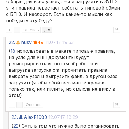
(общие для всех узлов). Если загрузить в ЗУП 3
эти правила перестает работать типовой обмен
с БП 3. И наоборот. Есть какие-то мысли как
победить эту беду?
+
–
Ответить
5
22.
nusv
49
11.07.17 19:53
(
18
)использовать в макете типовые правила,
на узле для УПП документы будут
регистрироваться, потом обработкой
выгрузка загрузка xml прочитать правила
выбрать узел и выгрузить файл, в другой базе
загрузить(чтобы обойтись малой кровью
только так, или пилить, но смысла не вижу в
этом)
+
–
Ответить
23.
AlexF1983
12.07.17 18:29
(
22
) Суть в том что нужно было организовать