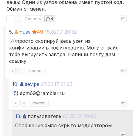
вещь: Один из узлов обмена имеет пустой код.
Обмен отменен.
+
–
Ответить
4
5.
nusv
49
18.02.17 20:52
(
4
)просто скопируй весь узел из
конфигурации в кофигурацию. Могу cf файл
тебе выгрузить завтра. Напиши почту дам
ссылку
+
–
Ответить
10.
sevipa
27.02.17 21:26
(
5
) spm69@rambler.ru
+
–
Ответить
13.
пользователь
03.05.17 20:05
Сообщение было скрыто модератором.