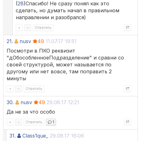
(
28
)Спасибо! Не сразу понял как это
сделать, но думать начал в правильном
направлении и разобрался)
+
–
Ответить
21.
nusv
49
11.07.17 19:51
Посмотри в ПКО реквизит
"дОбособленноеПодразделение" и сравни со
своей структурой, может называется по
другому или нет вовсе, там поправить 2
минуты
+
–
Ответить
30.
nusv
49
29.08.17 12:21
Да не за что особо
+
–
Ответить
1
31.
Class1que_
29.08.17 16:06