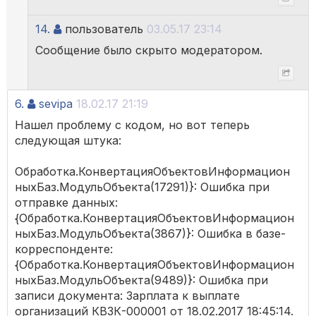
14.
пользователь
03.05.17 23:14
Сообщение было скрыто модератором.
6.
sevipa
18.02.17 21:19
Нашел проблему с кодом, но вот теперь
следующая штука:
Обработка.КонвертацияОбъектовИнформацион
ныхБаз.МодульОбъекта(17291)}: Ошибка при
отправке данных:
{Обработка.КонвертацияОбъектовИнформацион
ныхБаз.МодульОбъекта(3867)}: Ошибка в базе-
корреспонденте:
{Обработка.КонвертацияОбъектовИнформацион
ныхБаз.МодульОбъекта(9489)}: Ошибка при
записи документа: Зарплата к выплате
организаций КВЗК-000001 от 18.02.2017 18:45:14.