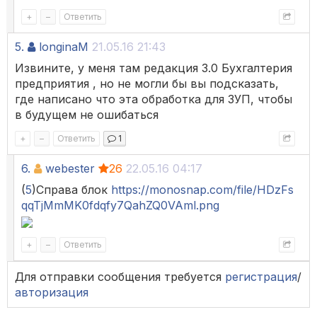
+
–
Ответить
5.
longinaM
21.05.16 21:43
Извините, у меня там редакция 3.0 Бухгалтерия
предприятия , но не могли бы вы подсказать,
где написано что эта обработка для ЗУП, чтобы
в будущем не ошибаться
+
–
Ответить
1
6.
webester
26
22.05.16 04:17
(
5
)Справа блок
https://monosnap.com/file/HDzFs
qqTjMmMK0fdqfy7QahZQ0VAml.png
+
–
Ответить
Для отправки сообщения требуется
регистрация
/
авторизация