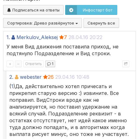
Подписаться на ответы
Инфостарт бот
Сортировка:
Древо развёрнутое
Свернуть все
1.
Merkulov_Aleksej
7
28.04.16 20:22
У меня Вид движения поставила приход, не
подтянуло Подразделение и Вид строки.
+
–
Ответить
1
2.
webester
26
29.04.16 10:48
(
1
)Да, действительно хотел причесать и
прикрепил старую версию :) извините. Все
поправил. ВидСтроки вроде как не
анализируется, но поставил удержание на
всякий случай. Подразделение реквизит - в
остатках отсутствует, нет идей какое именно
туда должно попадать, и в алгоритмах когда
выплата рисует минус, оно тоже не участвует.