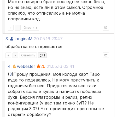
Можно наверно брать последнее какое было,
но не знаю, есть ли в этом смысл. Огромное
спасибо, что отписались а не молча
поправили код.
+
–
Ответить
3.
longinaM
20.05.16 23:47
обработка не открывается
+
–
Ответить
1
4.
webester
26
21.05.16 03:41
(
3
)Прошу прощения, моя колода карт Таро
куда то подевалась. Не могу приступить к
гаданиям без нее. Придется вам все таки
собрать волю в кулак и написать побольше
букв. Версия платформы и релиз, релиз
конфигурации (у вас там точно ЗуП? Не
редакция 3.0?) Что происходит при попытке
открыть обработку?