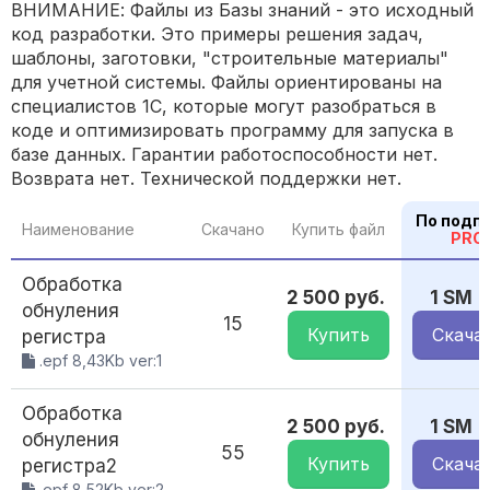
ВНИМАНИЕ: Файлы из Базы знаний - это исходный
код разработки. Это примеры решения задач,
шаблоны, заготовки, "строительные материалы"
для учетной системы. Файлы ориентированы на
специалистов 1С, которые могут разобраться в
коде и оптимизировать программу для запуска в
базе данных. Гарантии работоспособности нет.
Возврата нет. Технической поддержки нет.
По подп
Наименование
Скачано
Купить файл
PRO
Обработка
2 500 руб.
1 SM
обнуления
15
Купить
Скача
регистра
.epf 8,43Kb ver:1
Обработка
2 500 руб.
1 SM
обнуления
55
Купить
Скача
регистра2
.epf 8,52Kb ver:2