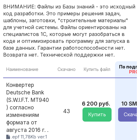
ВНИМАНИЕ: Файлы из Базы знаний - это исходный
код разработки. Это примеры решения задач,
шаблоны, заготовки, "строительные материалы"
для учетной системы. Файлы ориентированы на
специалистов 1С, которые могут разобраться в
коде и оптимизировать программу для запуска в
базе данных. Гарантии работоспособности нет.
Возврата нет. Технической поддержки нет.
По подп
Наименование
Скачано
Купить файл
PRO
Конвертер
Deutsche Bank
(S.W.I.F.T. MT940
6 200 руб.
10 SM
) согласно
43
Купить
Скача
изменениям
формата от
августа 2016 г. .
.epf 11,78Kb ver:1