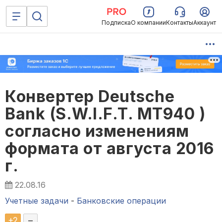
Подписка
О компании
Контакты
Аккаунт
Конвертер Deutsche
Bank (S.W.I.F.T. MT940 )
согласно изменениям
формата от августа 2016
г.
22.08.16
Учетные задачи
-
Банковские операции
+
2
–