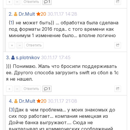
+
–
Ответить
1
2.
Dr.Mult
20
30.11.17 14:28
(
1
) не может быть)) ... обработка была сделана
под форматы 2016 года.. с того времени как
минимум 1 изменение было... вполне логично
+
–
Ответить
3.
s.plotnikov
30.11.17 17:45
))) Понимаю. Жаль что бросили поддерживать
ее. Другого способа загрузить swift из сбол в 1с
я не нашел.
+
–
Ответить
1
4.
Dr.Mult
20
30.11.17 21:08
(
3
)Дак в чем проблема... у моих знакомых до
сих пор работает... компания немецкая из
Дойче банка выгружают.... Сюда не
выкладывал из коммерческих соображений