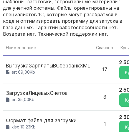
шаблоны, заготовки, "строительные материалы"
для учетной системы. Файлы ориентированы на
специалистов 1С, которые могут разобраться в
коде и оптимизировать программу для запуска в
базе данных. Гарантии работоспособности нет.
Возврата нет. Технической поддержки нет.
Наименование
Скачано
Купит
2 50
ВыгрузкаЗарплатыВСбербанкXML
17
.ert 69,00Kb
Ку
2 50
ЗагрузкаЛицевыхСчетов
3
.ert 35,00Kb
Ку
2 50
Формат файла для загрузки
1
.xlsx 10,23Kb
Ку