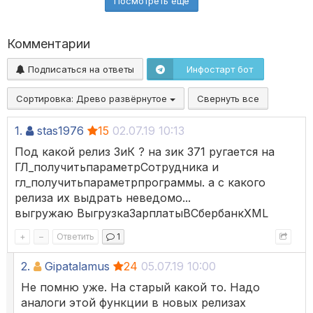
Посмотреть ещё
Комментарии
Подписаться на ответы
Инфостарт бот
Сортировка:
Древо развёрнутое
Свернуть все
1.
stas1976
15
02.07.19 10:13
Под какой релиз ЗиК ? на зик 371 ругается на
ГЛ_получитьпараметрСотрудника и
гл_получитьпараметрпрограммы. а с какого
релиза их выдрать неведомо...
выгружаю ВыгрузкаЗарплатыВСбербанкXML
+
–
Ответить
1
2.
Gipatalamus
24
05.07.19 10:00
Не помню уже. На старый какой то. Надо
аналоги этой функции в новых релизах