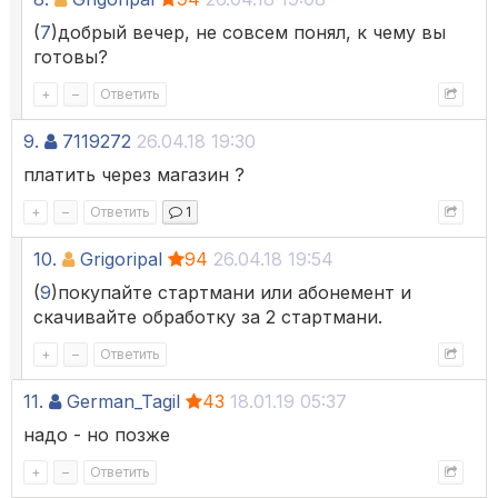
(
7
)добрый вечер, не совсем понял, к чему вы
готовы?
+
–
Ответить
9.
7119272
26.04.18 19:30
платить через магазин ?
+
–
Ответить
1
10.
Grigoripal
94
26.04.18 19:54
(
9
)покупайте стартмани или абонемент и
скачивайте обработку за 2 стартмани.
+
–
Ответить
11.
German_Tagil
43
18.01.19 05:37
надо - но позже
+
–
Ответить