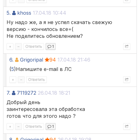
5.
khoss
17.04.18 10:44
Ну надо же, а я не успел скачать свежую
версию - кончилось все=(
Не поделитесь обновлением?
+
–
Ответить
1
6.
Grigoripal
94
17.04.18 21:46
(
5
)Напишите e-mail в ЛС
+
–
Ответить
7.
7119272
26.04.18 18:21
Добрый день
заинтересовала эта обработка
готов что для этого надо ?
+
–
Ответить
1
8.
Grigoripal
94
26.04.18 19:08