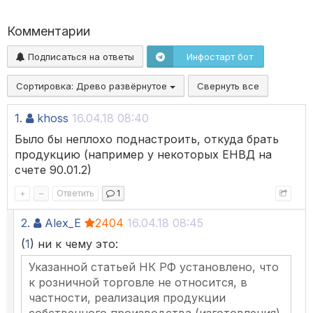
Комментарии
Подписаться на ответы
Инфостарт бот
Сортировка:
Древо развёрнутое
Свернуть все
1.
khoss
16.04.18 08:40
Было бы неплохо поднастроить, откуда брать
продукцию (например у некоторых ЕНВД на
счете 90.01.2)
+
–
Ответить
1
2.
Alex_E
2404
16.04.18 08:45
(
1
) ни к чему это:
Указанной статьей НК РФ установлено, что
к розничной торговле не относится, в
частности, реализация продукции