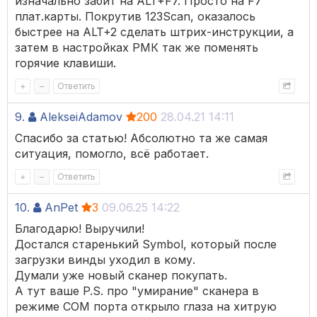
изначально забит на ALT+F7. Просто на F7
плат.карты. Покрутив 123Scan, оказалось
быстрее на ALT+2 сделать штрих-инструкции, а
затем в настройках РМК так же поменять
горячие клавиши.
+
–
Ответить
9.
AlekseiAdamov
200
28.04.21 14:11
Спасибо за статью! Абсолютно та же самая
ситуация, помогло, всё работает.
+
–
Ответить
10.
AnPet
3
09.06.25 14:22
Благодарю! Выручили!
Достался старенький Symbol, который после
загрузки винды уходил в кому.
Думали уже новый сканер покупать.
А тут ваше P.S. про "умирание" сканера в
режиме COM порта открыло глаза на хитрую