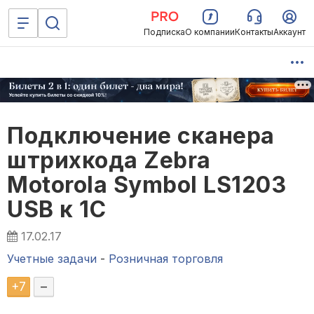
Подписка
О компании
Контакты
Аккаунт
Подключение сканера
штрихкода Zebra
Motorola Symbol LS1203
USB к 1С
17.02.17
Учетные задачи
-
Розничная торговля
+
7
–