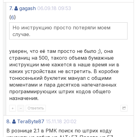
7.
gagash
06.09.18 09:53
(
6
)
Но инструкцию просто потеряли моем
случае.
уверен, что её там просто не было ;), она
страниц на 500, такого объема бумажные
инструкции мне кажется в наше время ни в
каких устройствах не встретить. В коробке
тонюсенький буклетик мануал с общими
моментами и пара десятков напечатанных
программирующих штрих кодов общего
назначения.
+
–
Ответить
8.
TeraByte87
15.11.18 20:02
В рознице 2.1 в РМК поиск по штрих коду