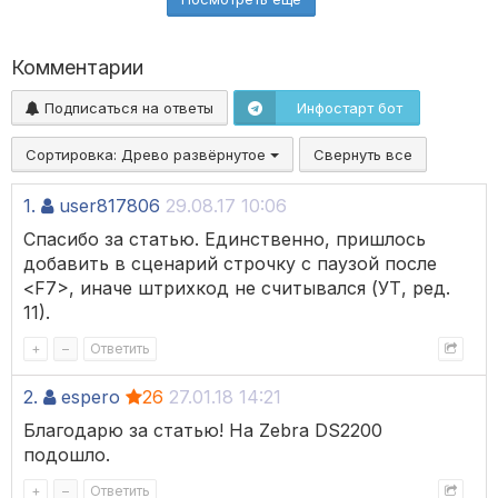
Комментарии
Подписаться на ответы
Инфостарт бот
Сортировка:
Древо развёрнутое
Свернуть все
1.
user817806
29.08.17 10:06
Спасибо за статью. Единственно, пришлось
добавить в сценарий строчку с паузой после
<F7>, иначе штрихкод не считывался (УТ, ред.
11).
+
–
Ответить
2.
espero
26
27.01.18 14:21
Благодарю за статью! На Zebra DS2200
подошло.
+
–
Ответить