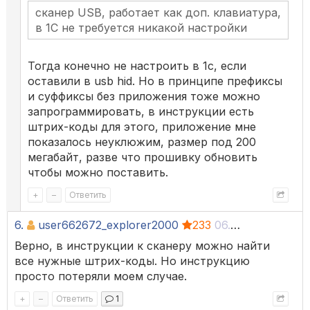
сканер USB, работает как доп. клавиатура,
в 1С не требуется никакой настройки
Тогда конечно не настроить в 1с, если
оставили в usb hid. Но в принципе префиксы
и суффиксы без приложения тоже можно
запрограммировать, в инструкции есть
штрих-коды для этого, приложение мне
показалось неуклюжим, размер под 200
мегабайт, разве что прошивку обновить
чтобы можно поставить.
+
–
Ответить
6.
user662672_explorer2000
233
06.09.18 09:38
Верно, в инструкции к сканеру можно найти
все нужные штрих-коды. Но инструкцию
просто потеряли моем случае.
+
–
Ответить
1