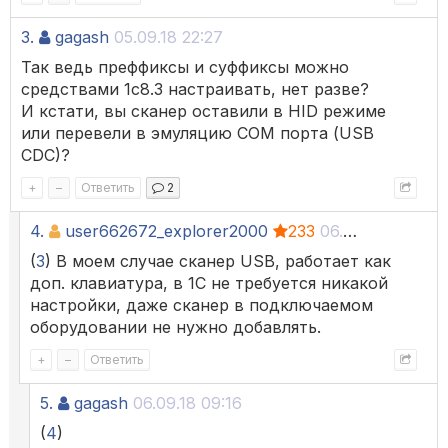
3.
gagash
05.09.18 22:27
Так ведь преффиксы и суффиксы можно
средствами 1с8.3 настраивать, нет разве?
И кстати, вы сканер оставили в HID режиме
или перевели в эмуляцию COM порта (USB
CDC)?
+
–
Ответить
2
4.
user662672_explorer2000
233
06.09.18 07:38
(
3
) В моем случае сканер USB, работает как
доп. клавиатура, в 1С не требуется никакой
настройки, даже сканер в подключаемом
оборудовании не нужно добавлять.
+
–
Ответить
5.
gagash
06.09.18 09:16
(
4
)