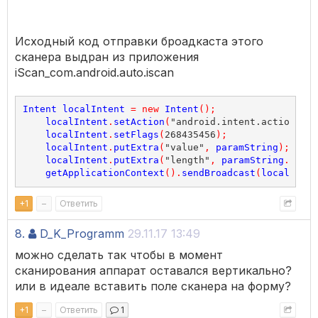
Исходный код отправки броадкаста этого
сканера выдран из приложения
iScan_com.android.auto.iscan
Intent
localIntent
=
new
Intent
();
localIntent
.
setAction
(
"android.intent.action.SCA
localIntent
.
setFlags
(
268435456
);
localIntent
.
putExtra
(
"value"
,
paramString
);
localIntent
.
putExtra
(
"length"
,
paramString
.
lengt
getApplicationContext
().
sendBroadcast
(
localInten
+
1
–
Ответить
8.
D_K_Programm
29.11.17 13:49
можно сделать так чтобы в момент
сканирования аппарат оставался вертикально?
или в идеале вставить поле сканера на форму?
+
1
–
Ответить
1