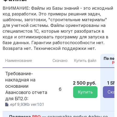
ВНИМАНИЕ: Файлы из Базы знаний - это исходный
код разработки. Это примеры решения задач,
шаблоны, заготовки, "строительные материалы"
для учетной системы. Файлы ориентированы на
специалистов 1С, которые могут разобраться в
коде и оптимизировать программу для запуска в
базе данных. Гарантии работоспособности нет.
Возврата нет. Технической поддержки нет.
По по
Наименование
Скачано
Купить файл
P
Требование-
накладная на
2 500 руб.
1 S
основании
6
Купить
Ска
Авансового отчета
для БП2.0:
.epf 9,93Kb ver:1.0.1
Подписка
PRO
— скачивайте любые файлы со