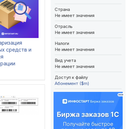
Страна
Не имеет значения
Отрасль
Не имеет значения
аризация
Налоги
Не имеет значения
ых средств и
ля
Вид учета
урации
Не имеет значения
алтерия 3.0
Доступ к файлу
Абонемент ($m)