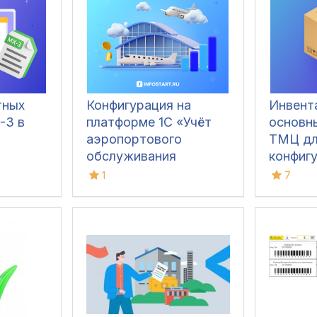
тных
Конфигурация на
Инвент
-3 в
платформе 1С «Учёт
основн
аэропортового
ТМЦ д
обслуживания
конфиг
воздушных судов
1С:Бухг
1
7
(экономика и
взаиморасчёты)»