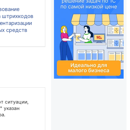
зование
а штрихкодов
вентаризации
ых средств
ют ситуации,
" указан
ра.