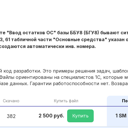
нте "Ввод остатков ОС" базы ББУ8 (БГУ8) бывают си
3, 61 табличной части "Основные средства" указан
 создаются автоматически инв. номера.
 код разработки. Это примеры решения задач, шаблон
Файлы ориентированы на специалистов 1С, которые м
азе данных. Гарантии работоспособности нет. Возвра
Скачано
Купить файл
По
Купить
2 500 руб.
1 SM
382