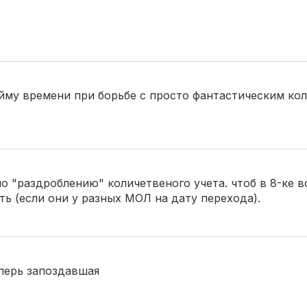
уйму времени при борьбе с просто фантастическим ко
по "раздроблению" количетвеного учета. чтоб в 8-ке в
ь (если они у разных МОЛ на дату перехода).
перь запоздавшая