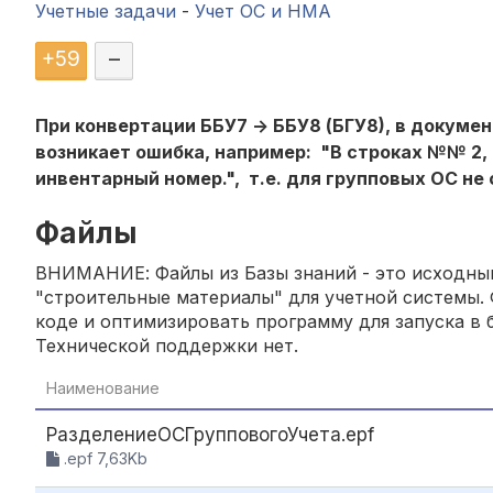
Учетные задачи
-
Учет ОС и НМА
+
59
–
При конвертации ББУ7 -> ББУ8 (БГУ8), в докуме
возникает ошибка, например: "В строках №№ 2, 
инвентарный номер.", т.е. для групповых ОС не
Файлы
ВНИМАНИЕ: Файлы из Базы знаний - это исходный
"строительные материалы" для учетной системы. 
коде и оптимизировать программу для запуска в б
Технической поддержки нет.
Наименование
РазделениеОСГрупповогоУчета.epf
.epf 7,63Kb