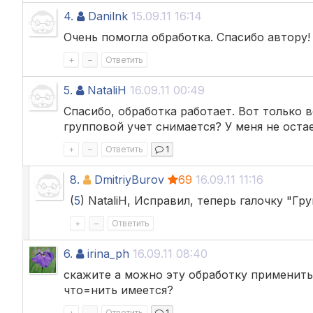
4.
Danilnk
15.09.11 16:14
Очень помогла обработка. Спасибо автору!
+
–
Ответить
5.
NataliH
16.09.11 00:49
Спасибо, обработка работает. Вот только в
групповой учет снимается? У меня не оста
+
–
Ответить
1
8.
DmitriyBurov
69
16.09.11 11:16
(
5
) NataliH, Исправил, теперь галочку "Г
+
–
Ответить
6.
irina_ph
16.09.11 08:40
скажите а можно эту обработку применить д
что=нить имеется?
+
–
Ответить
1