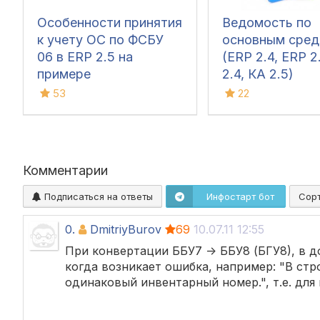
Особенности принятия
Ведомость по
к учету ОС по ФСБУ
основным сред
06 в ERP 2.5 на
(ERP 2.4, ERP 2
примере
2.4, КА 2.5)
53
22
Комментарии
Подписаться на ответы
Инфостарт бот
Сор
0.
DmitriyBurov
69
10.07.11 12:55
При конвертации ББУ7 -> ББУ8 (БГУ8), в 
когда возникает ошибка, например: "В стр
одинаковый инвентарный номер.", т.е. для