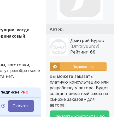
Автор:
туации, когда
 одинаковый
Дмитрий Буров
(DmitriyBurov)
Рейтинг:
69
ы, заготовки,
Подписаться
огут разобраться в
та нет.
Вы можете заказать
платную консультацию или
разработку у автора. Будет
 подписке
PRO
создан приватный заказ на
«Бирже заказов» для
автора.
Скачать
Заказать консультацию