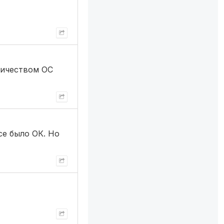
личеством ОС
се было ОК. Но