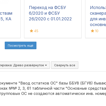
Переход на ФСБУ
Исполь
ствам
6/2020 и ФСБУ
сканер
.5, КА
26/2020 с 01.01.2022
для ин
основн
45
10
Посмотреть ещё
тировка:
Древо развёрнутое
Свернуть все
документе "Ввод остатков ОС" базы ББУ8 (БГУ8) быва
оках №№ 2, 3, 61 табличной части "Основные средства
 групповых ОС не создаются автоматически инв. номе