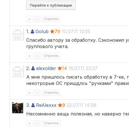
Перейти к публикации
+
–
Ответить
1.
Golub
79
10.07.11 12:55
Спасибо автору за обработку. Сэкономил 
группового учета.
+
–
Ответить
2.
alexolder
14
16.07.11 22:37
А мне пришлось писать обработку в 7-ке, 
некотрорые ОС пришдлсь "ручками" правит
+
–
Ответить
3.
ReAlexxx
9
22.07.11 14:08
Несомненно вещь полезная, но наверно те
+
–
Ответить