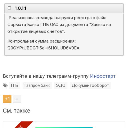
1.0.1.1
Реализована команда выгрузки реестра в файл
формата Банка ГПБ ОАО из документа "Заявка на
открытие лицевых счетов".
Контрольная сумма расширения:
Q0GYPtUBDGTi5e+i6HOLlJD6V0E=
Вступайте в нашу телеграмм-группу
Инфостарт
ГПБ
Газпромбанк
ЭДО
Документооборот
+
1
–
См. также