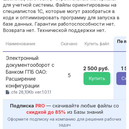
для учетной системы. Файлы ориентированы на
специалистов 1С, которые могут разобраться в
коде и оптимизировать программу для запуска в
базе данных. Гарантии работоспособности нет.
Возврата нет. Технической поддержки нет.
По п
Наименование
Скачано
Купить файл
Электронный
документооборот с
2 500 руб.
1 
Банком ГПБ ОАО:
5
Купить
Ск
Расширение
конфигурации
.cfe 28,10Kb ver:1.0.1.1
Подписка
PRO
— скачивайте любые файлы со
скидкой до 85%
из Базы знаний
Оформите подписку на компанию для решения рабочих
задач