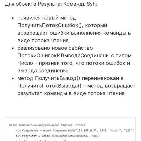
Для объекта РезультатКомандыSsh:
появился новый метод
ПолучитьПотокОшибок(), который
возвращает ошибки выполнения команды в
виде потока чтения;
реализовано новое свойство
ПотокиОшибокИВыводаСоединены с типом
Число – признак того, что потоки ошибок и
вывода соединены;
метод ПолучитьВывод() переименован в
ПолучитьПотокВывода() – метод возвращает
результат команды в виде потока чтения,