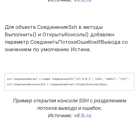
Для объекта СоединениеSsh в методы
Выполнить() и ОткрытьКонсоль() добавлен
параметр СоединитьПотокиОшибокИВывода со
значением по умолчанию Истина.
Пример открытия консоли SSH с разделением
потоков вывода и ошибок.
Источник:
v8.1c.ru