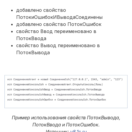
добавлено свойство
ПотокиОшибокИВыводаСоединены
добавлено свойство ПотокОшибок
свойство Ввод переименовано в
ПотокВвода
свойство Вывод переименовано в
ПотокВывода
Пример использования свойств ПотокВывода,
ПотокВвода и ПотокОшибок.
Источник:
v8.1c.ru