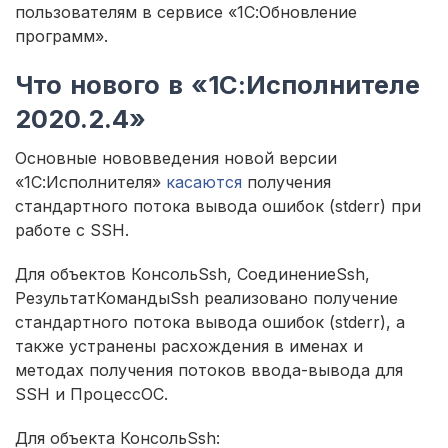
пользователям в сервисе «1С:Обновление
программ».
Что нового в «1С:Исполнителе
2020.2.4»
Основные нововведения новой версии
«1С:Исполнителя»
касаются
получения
стандартного потока вывода ошибок (stderr) при
работе с SSH.
Для объектов КонсольSsh, СоединениеSsh,
РезультатКомандыSsh реализовано получение
стандартного потока вывода ошибок (stderr), а
также устранены расхождения в именах и
методах получения потоков ввода-вывода для
SSH и ПроцессОС.
Для объекта КонсольSsh: