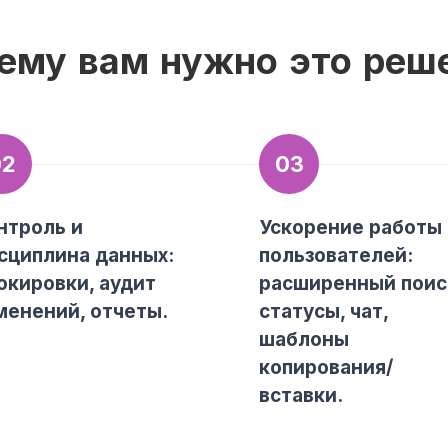
ему вам нужно это реш
02
03
нтроль и
Ускорение работы
сциплина данных:
пользователей:
окировки, аудит
расширенный поис
менений, отчеты.
статусы, чат,
шаблоны
копирования/
вставки.