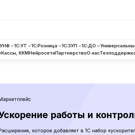
:УНФ
1С:УТ
1С:Розница
1С:ЗУП
1С:ДО
Универсальны
у
Кассы, ККМ
Нейросети
Партнерство
О нас
Техподдержк
Маркетплейс
Ускорение работы и контрол
Расширение, которое добавляет в 1С набор «ускорите