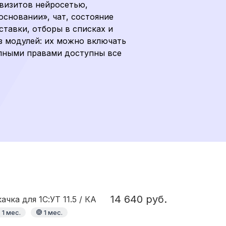
квизитов нейросетью,
основании», чат, состояние
тавки, отборы в списках и
з модулей: их можно включать
полными правами доступны все
14 640 руб.
чка для 1С:УТ 11.5 / КА
1 мес.
1 мес.