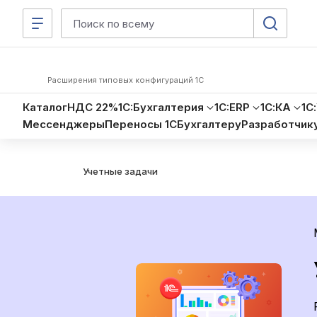
Расширения типовых конфигураций 1С
Каталог
НДС 22%
1C:Бухгалтерия
1C:ERP
1С:КА
1С
Мессенджеры
Переносы 1С
Бухгалтеру
Разработчик
Учетные задачи