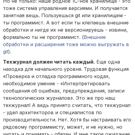
Но не только: наше родное 1С-ное хранилище - это
тоже система управления версиями. И получается
занятная вещь. Пользуешься git или хранилищем -
ты программист. А вот если ты клепаешь внешние
обработки и нигде их не версионируешь - извини,
формально ты не программист. (
Внешние
обработки и расширения тоже можно выгружать в
git
).
Техжурнал должен читать каждый.
Еще одна
находка для начального уровня. Трудовая функция
«Проверка и отладка программного кода»,
необходимое умение - «Интерпретировать
сообщения об ошибках, предупреждения, записи
технологических журналов». Это же про наш
техжурнал! А ведь принято считать, что техжурнал
- удел архитекторов и специалистов по
производительности. Нет. Хотя бы настраивать его
рядовому программисту, может, и не нужно, но
читать и понимать - обязан. И мне такое ожидание