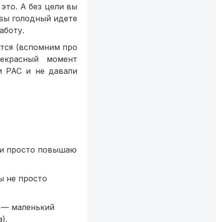
это. А без цели вы
 вы голодный идете
аботу.
ется (вспомним про
екрасный момент
и РАС и не давали
ли просто повышаю
ы не просто
п — маленький
).