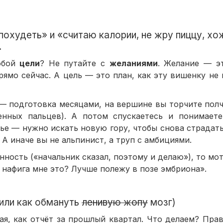
охудеть» и «считаю калории, не жру пиццу, хож
.
собой
цели
? Не путайте с
желаниями
. Желание — эт
ямо сейчас. А цель — это план, как эту вишенку не 
— подготовка месяцами, на вершине вы торчите полч
енных пальцев). А потом спускаетесь и понимает
ье — нужно искать новую гору, чтобы снова страдат
. А иначе вы не альпинист, а труп с амбициями.
анность («начальник сказал, поэтому и делаю»), то мо
А нафига мне это? Лучше полежу в позе эмбриона».
или как обмануть
ленивую жопу
мозг)
ная, как отчёт за прошлый квартал. Что делаем? Пр