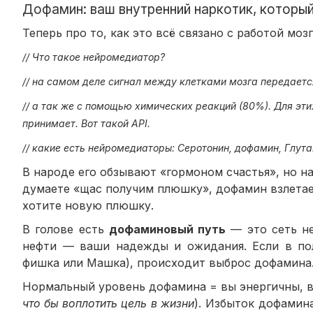
Дофамин: ваш внутренний наркотик, который
Теперь про то, как это всё связано с работой мо
// Что такое нейромедиатор?
// на самом деле сигнал между клетками мозга передаетс
// а так же с помощью химических реакций (80%). Для эт
принимает. Вот такой API.
// какие есть нейромедиаторы: Серотонин, дофамин, Глута
В народе его обзывают «гормоном счастья», но н
думаете «щас получим плюшку», дофамин взлетает
хотите новую плюшку.
В голове есть
дофаминовый путь
— это сеть не
нефти — ваши надежды и ожидания. Если в поле
фишка или Машка), происходит выброс дофамина. 
Нормальный уровень дофамина = вы энергичны, в
что бы воплотить цель в жизни
). Избыток дофамина