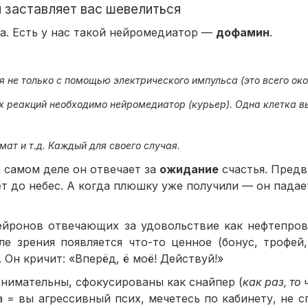
 заставляет вас шевелиться
зга. Есть у нас такой нейромедиатор —
дофамин
.
я не только с помощью электрического импульса (это всего око
их реакций необходимо нейромедиатор (курьер). Одна клетка в
мат и т.д. Каждый для своего случая.
а самом деле он отвечает за
ожидание
счастья. Предв
 до небес. А когда плюшку уже получили — он падает
йронов отвечающих за удовольствие как нефтепров
 зрения появляется что-то ценное (бонус, трофей,
Он кричит: «Вперёд, ё моё! Действуй!»
нимательны, сфокусированы как снайпер (
как раз, то
 = вы агрессивный псих, мечетесь по кабинету, не с