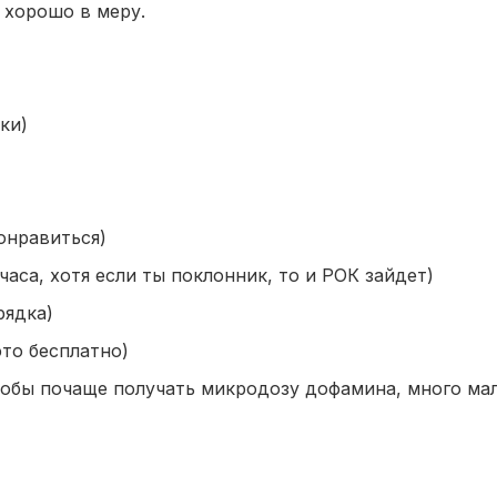
ё хорошо в меру.
ки)
онравиться)
часа, хотя если ты поклонник, то и РОК зайдет)
рядка)
это бесплатно)
тобы почаще получать микродозу дофамина, много ма