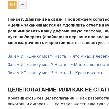
+
8
–
Привет, Дмитрий на связи. Продолжаем копатьс
«цели» заканчиваются на «допилить отчёт к веч
реанимировать вашу дофаминовую систему, нас
пути на Эверест (спойлер: на вершине вас всё р
многозадачность и креативность, то советую, 
Зачем ИТ-шнику мозг? Часть I - что у нас в череп
Зачем ИТ-шнику мозг? Часть II - Многозадачность
Зачем ИТ-шнику мозг? Часть III - Креативность
ЦЕЛЕПОЛАГАНИЕ: ИЛИ КАК НЕ СТА
Креативность без целеполагания — как разработчи
алкоголь и сигареты — по отдельности ещё туда-