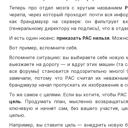
Теперь про отдел мозга с крутым названием
Р
черепа, через который проходит почти вся инфо
как брандмауэр на сервере: он фильтрует в
(генеральному директору на подпись), что в отде
И есть один нюанс:
приказать РАС нельзя
. Можно
Вот пример, вспомните себя.
Вспомните ситуацию: вы выбираете себе новую м
выезжаете на дорогу — и вдруг этих машин (та 
все форумы) становится подозрительно много! 
замечали, потому что РАС считал их неважны
брандмауэр начал пропускать их изображение в с
То же самое с целями. Если вы хотите, чтобы РА
цель
. Продумать план, мысленно возвращаться
ключевую и начнёт сам, без вашего участия, ц
целью.
Например, вы ставите цель — внедрить новую биб