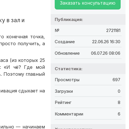
Заказать консультацию
Публикация:
у в зал и
№
2721181
о конечная точка,
Создание
22.06.26 16:30
просто получить, а
Обновление
06.07.26 08:06
аса (из которых 25
е: «И чё? Где мой
Статистика:
ь. Поэтому главный
Просмотры
697
тивация сдыхает на
Загрузки
0
Рейтинг
8
Комментарии
6
авильно — начинаем