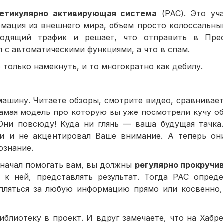
етикулярно активирующая система
(РАС). Это уч
рмация из внешнего мира, объем просто колоссальны
ходящий трафик и решает, что отправить в Пре
л с автоматическими функциями, а что в спам.
 только намекнуть, и то многократно как дебилу.
ашину. Читаете обзоры, смотрите видео, сравнивает
самая модель про которую вы уже посмотрели кучу о
Они повсюду! Куда ни глянь — ваша будущая тачка
ми и не акцентировал Ваше внимание. А теперь о
ознание.
С начал помогать вам, вы должны
регулярно прокручив
 к ней, представлять результат. Тогда РАС опред
епляться за любую информацию прямо или косвенно,
лиотеку в проект. И вдруг замечаете, что на Хабре