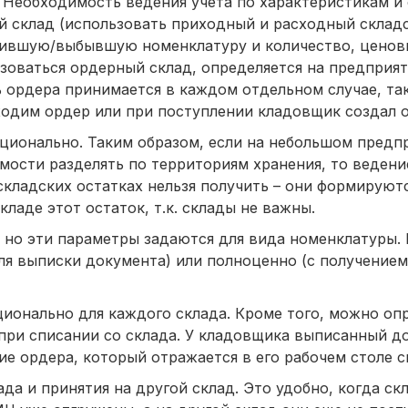
. Необходимость ведения учета по характеристикам и
 склад (использовать приходный и расходный складс
пившую/выбывшую номенклатуру и количество, ценов
ьзоваться ордерный склад, определяется на предприят
ь ордера принимается в каждом отдельном случае, та
ходим ордер или при поступлении кладовщик создал о
пционально. Таким образом, если на небольшом предп
мости разделять по территориям хранения, то ведени
 складских остатках нельзя получить – они формирую
ладе этот остаток, т.к. склады не важны.
 но эти параметры задаются для вида номенклатуры. 
ля выписки документа) или полноценно (с получением
ионально для каждого склада. Кроме того, можно оп
 при списании со склада. У кладовщика выписанный д
е ордера, который отражается в его рабочем столе с
да и принятия на другой склад. Это удобно, когда ск