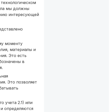
 технологическом
ала мы должны
ению интересующей
редставлено
му моменту
лия, материалы и
ния. Это есть
бозначены в
я.
ьная
ия. Это позволяет
абатывать
 учета 2.1) или
 и определяются