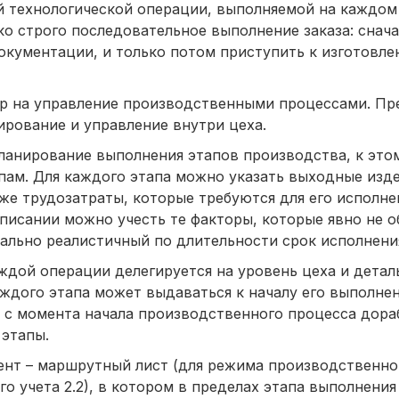
й технологической операции, выполняемой на каждом
ко строго последовательное выполнение заказа: снач
окументации, и только потом приступить к изготовл
пор на управление производственными процессами. П
ирование и управление внутри цеха.
ланирование выполнения этапов производства, к это
пам. Для каждого этапа можно указать выходные изде
кже трудозатраты, которые требуются для его исполне
писании можно учесть те факторы, которые явно не о
ально реалистичный по длительности срок исполнени
ждой операции делегируется на уровень цеха и детал
дого этапа может выдаваться к началу его выполнен
, с момента начала производственного процесса дор
этапы.
ент – маршрутный лист (для режима производственного
о учета 2.2), в котором в пределах этапа выполнения