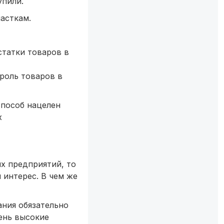
упили.
асткам.
статки товаров в
троль товаров в
способ нацелен
х
х предприятий, то
 интерес. В чем же
ания обязательно
ень высокие