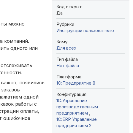
Код открыт
Да
четы можно
Рубрики
Инструкции пользователю
а компаний.
Кому
Для всех
ить одного или
Тип файла
 отслеживать
Нет файла
женности.
Платформа
о важно, появились
1С:Предприятие 8
 заказов
Конфигурация
нажатием одной
1С:Управление
казок работы с
производственным
страции оплаты,
предприятием
,
ет ошибочное
1С:ERP Управление
предприятием 2