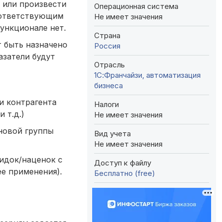
 или произвести
Операционная система
оответствующим
Не имеет значения
ункционале нет.
Страна
 быть назначено
Россия
азатели будут
Отрасль
1С:Франчайзи, автоматизация
бизнеса
и контрагента
Налоги
 т.д.)
Не имеет значения
новой группы
Вид учета
Не имеет значения
кидок/наценок с
Доступ к файлу
е применения).
Бесплатно (free)