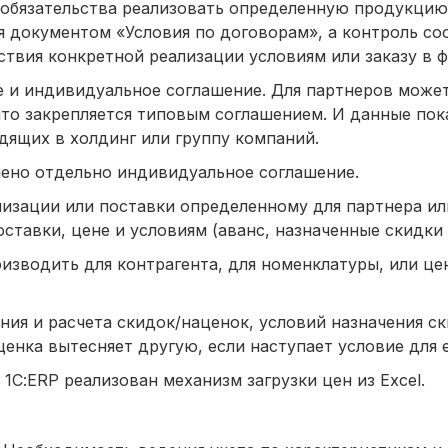
 (обязательства реализовать определенную продукцию
я документом «Условия по договорам», а контроль с
твия конкретной реализации условиям или заказу в ф
е и индивидуальное соглашение. Для партнеров может
то закрепляется типовым соглашением. И данные пок
одящих в холдинг или группу компаний.
лено отдельно индивидуальное соглашение.
лизации или поставки определенному для партнера ил
тавки, цене и условиям (аванс, назначенные скидки и
изводить для контрагента, для номенклатуры, или це
ния и расчета скидок/наценок, условий назначения с
нка вытесняет другую, если наступает условие для е
 1С:ERP реализован механизм загрузки цен из Excel.