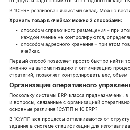
от друга и надо понимать, что с одного склада Т
В 1С:ERP реализован ячеистый склад. Можно вест
Хранить товар в ячейках можно 2 способами:
способом справочного размещения – при этом
каждой ячейке не контролируются, определяе
способом адресного хранения – при этом тов
ячейках.
Первый способ позволяет просто быстро найти то
именно на автоматизацию и оптимизацию процесс
стратегий, позволяет контролировать вес, объем,
Организация оперативного управлен
Поскольку системы ERP-класса предназначены, в
и вопросы, связанные с организацией оперативно
основные различия 1С:УПП и 1С:ERP?
В 1С:УПП все процессы отталкиваются от структу
задание в системе спецификации для изготавлива