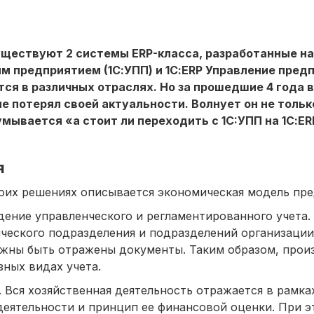
существуют 2 системы ERP-класса, разработанные на
м предприятием (1С:УПП) и 1С:ERP Управление пред
тся в различных отраслях. Но за прошедшие 4 года 
е потерял своей актуальности. Волнует он не только
умывается «а стоит ли переходить с 1C:УПП на 1С:ER
я
обоих решениях описывается экономическая модель пре
ение управленческого и регламентированного учета. 
ческого подразделения и подразделений организации,
олжны быть отражены документы. Таким образом, прои
ных видах учета.
 Вся хозяйственная деятельность отражается в рамка
 деятельности и принцип ее финансовой оценки. При 