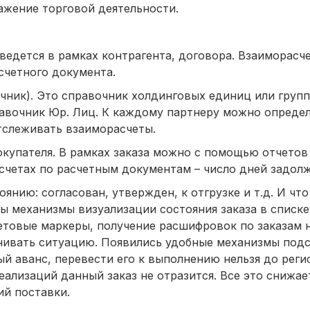
жение торговой деятельности.
 ведется в рамках контрагента, договора. Взаиморас
асчетного документа.
чник). Это справочник холдинговых единиц или групп
равочник Юр. Лиц. К каждому партнеру можно определ
тслеживать взаиморасчеты.
окупателя. В рамках заказа можно с помощью отчетов
счетах по расчетным документам – число дней задол
янию: согласован, утвержден, к отгрузке и т.д. И чт
ы механизмы визуализации состояния заказа в списке
етовые маркеры, получение расшифровок по заказам 
енивать ситуацию. Появились удобные механизмы подс
ый аванс, перевести его к выполнению нельзя до реги
ализаций данный заказ не отразится. Все это снижа
й поставки.