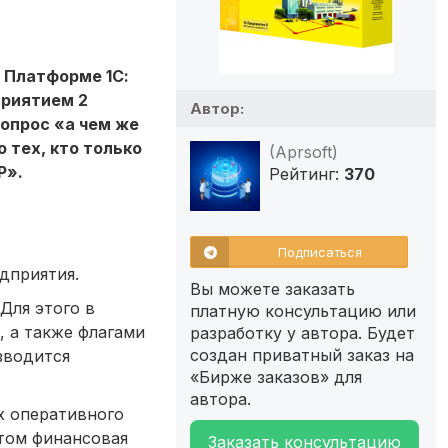
 Платформе 1С:
приятием 2
Автор:
вопрос «а чем же
 тех, кто только
(Aprsoft)
P».
Рейтинг:
370
Подписаться
дприятия.
Вы можете заказать
Для этого в
платную консультацию или
 а также флагами
разработку у автора. Будет
создан приватный заказ на
зводится
«Бирже заказов» для
автора.
х оперативного
этом финансовая
Заказать консультацию