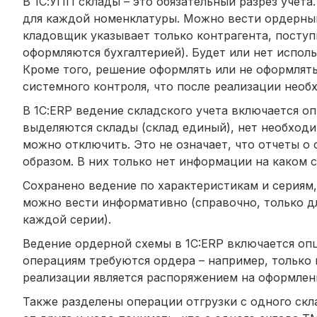
В 1С:УПП склады – это обязательный разрез учета
для каждой номенклатуры. Можно вести ордерный
кладовщик указывает только контрагента, посту
оформляются бухгалтерией). Будет или нет испол
Кроме того, решение оформлять или не оформлят
системного контроля, что после реализации необ
В 1С:ERP ведение складского учета включается о
выделяются склады (склад единый), нет необходи
можно отключить. Это не означает, что отчеты о
образом. В них только нет информации на каком ск
Сохранено ведение по характеристикам и сериям,
можно вести информативно (справочно, только д
каждой серии).
Ведение ордерной схемы в 1C:ERP включается опц
операциям требуются ордера – например, только
реализации является распоряжением на оформлени
Также разделены операции отгрузки с одного скла