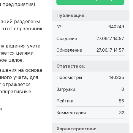
 предприятия).
Публикация:
заций разделены
№
640249
 этот справочник
Создание
27.06.17 14:57
ля ведения учета
Обновление
27.06.17 14:57
ляется целями
ое целое.
Статистика:
ешения на основе
ного учета, для
Просмотры
140335
т отражается
Загрузки
0
 оперативные
Рейтинг
86
и
Комментарии
32
Характеристики: