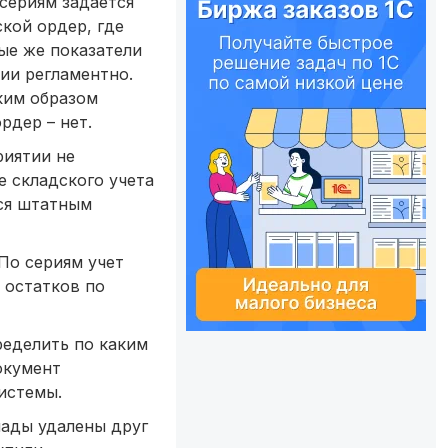
 сериям задается
кой ордер, где
ые же показатели
ии регламентно.
ким образом
рдер – нет.
риятии не
е складского учета
тся штатным
По сериям учет
 остатков по
ределить по каким
окумент
истемы.
лады удалены друг