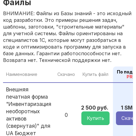
Файлы
ВНИМАНИЕ: Файлы из Базы знаний - это исходный
код разработки. Это примеры решения задач,
шаблоны, заготовки, "строительные материалы"
для учетной системы. Файлы ориентированы на
специалистов 1С, которые могут разобраться в
коде и оптимизировать программу для запуска в
базе данных. Гарантии работоспособности нет.
Возврата нет. Технической поддержки нет.
По подп
Наименование
Скачано
Купить файл
PRO
Внешняя
печатная форма
"Инвентаризация
2 500 руб.
1 SM
необоротных
0
Купить
Скача
активов
(свернутая)" для
UA Бюджет