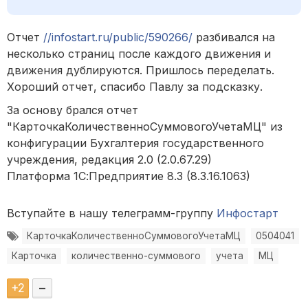
Отчет
//infostart.ru/public/590266/
разбивался на
несколько страниц после каждого движения и
движения дублируются. Пришлось переделать.
Хороший отчет, спасибо Павлу за подсказку.
За основу брался отчет
"КарточкаКоличественноСуммовогоУчетаМЦ" из
конфигурации Бухгалтерия государственного
учреждения, редакция 2.0 (2.0.67.29)
Платформа 1С:Предприятие 8.3 (8.3.16.1063)
Вступайте в нашу телеграмм-группу
Инфостарт
КарточкаКоличественноСуммовогоУчетаМЦ
0504041
Карточка
количественно-суммового
учета
МЦ
+
2
–