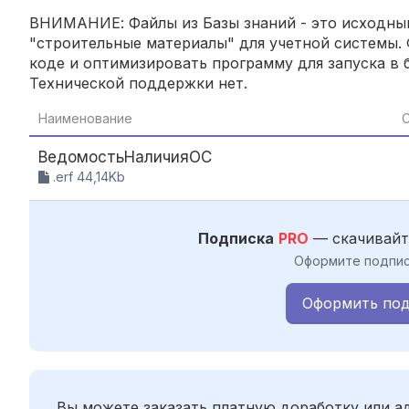
ВНИМАНИЕ: Файлы из Базы знаний - это исходный
"строительные материалы" для учетной системы. 
коде и оптимизировать программу для запуска в б
Технической поддержки нет.
Наименование
С
ВедомостьНаличияОС
.erf 44,14Kb
Подписка
PRO
— скачивайт
Оформите подпис
Оформить под
Вы можете заказать платную доработку или 