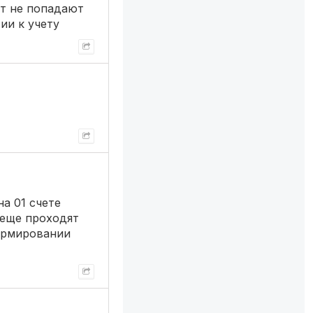
ет не попадают
ии к учету
на 01 счете
 еще проходят
формировании