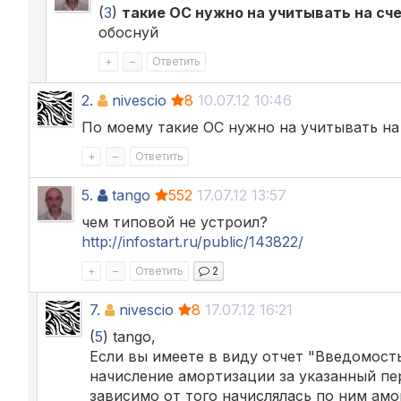
(
3
)
такие ОС нужно на учитывать на сче
обоснуй
+
–
Ответить
2.
nivescio
8
10.07.12 10:46
По моему такие ОС нужно на учитывать на 
+
–
Ответить
5.
tango
552
17.07.12 13:57
чем типовой не устроил?
http://infostart.ru/public/143822/
+
–
Ответить
2
7.
nivescio
8
17.07.12 16:21
(
5
) tango,
Если вы имеете в виду отчет "Введомост
начисление амортизации за указанный пер
зависимо от того начислялась по ним амо