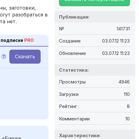
ы, заготовки,
огут разобраться в
Публикация:
та нет.
№
141731
 подписке
PRO
Создание
03.07.12 11:23
Обновление
03.07.12 11:23
Скачать
Статистика:
Просмотры
4946
Загрузки
110
Рейтинг
8
Комментарии
10
Характеристики:
а «Бирже