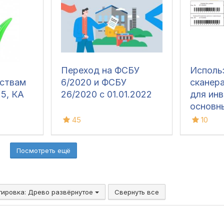
Переход на ФСБУ
Исполь
ствам
6/2020 и ФСБУ
сканер
.5, КА
26/2020 с 01.01.2022
для ин
основн
45
10
Посмотреть ещё
тировка:
Древо развёрнутое
Свернуть все