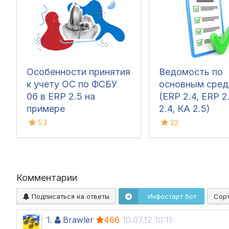
Особенности принятия
Ведомость по
к учету ОС по ФСБУ
основным сред
06 в ERP 2.5 на
(ERP 2.4, ERP 2
примере
2.4, КА 2.5)
53
22
Комментарии
Подписаться на ответы
Инфостарт бот
Сор
1.
Brawler
466
10.07.12 10:11