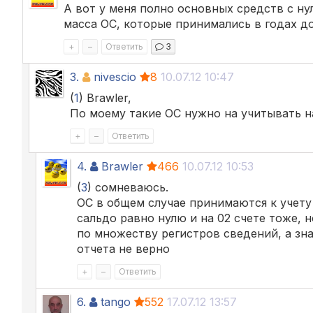
А вот у меня полно основных средств с ну
масса ОС, которые принимались в годах до
+
–
Ответить
3
3.
nivescio
8
10.07.12 10:47
(
1
) Brawler,
По моему такие ОС нужно на учитывать на
+
–
Ответить
4.
Brawler
466
10.07.12 10:53
(
3
) сомневаюсь.
ОС в общем случае принимаются к учету с
сальдо равно нулю и на 02 счете тоже,
по множеству регистров сведений, а зна
отчета не верно
+
–
Ответить
6.
tango
552
17.07.12 13:57