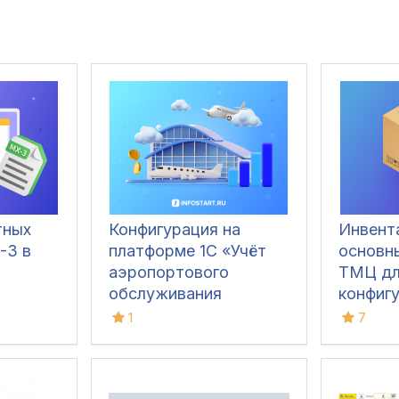
тных
Конфигурация на
Инвент
-3 в
платформе 1С «Учёт
основн
аэропортового
ТМЦ д
обслуживания
конфиг
воздушных судов
1С:Бухг
1
7
(экономика и
взаиморасчёты)»