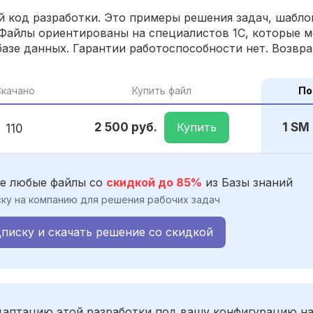
 код разработки. Это примеры решения задач, шаблон
Файлы ориентированы на специалистов 1С, которые м
азе данных. Гарантии работоспособности нет. Возвра
качано
Купить файл
По
Купить
2 500 руб.
1 SM
110
е любые файлы со
скидкой до 85%
из Базы знаний
ку на компанию для решения рабочих задач
писку и скачать решение со скидкой
адаптацию этой разработки под вашу конфигурацию н