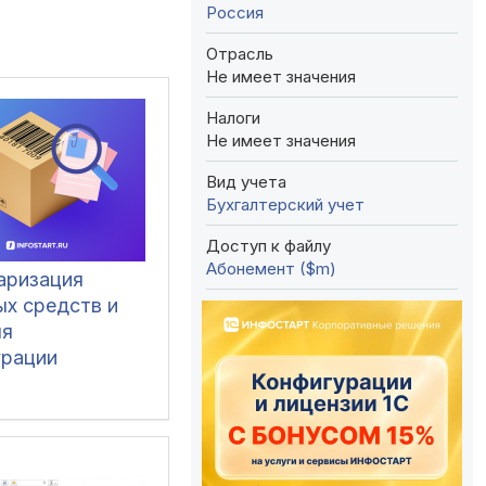
Россия
Отрасль
Не имеет значения
Налоги
Не имеет значения
Вид учета
Бухгалтерский учет
Доступ к файлу
Абонемент ($m)
аризация
ых средств и
ля
урации
алтерия 3.0