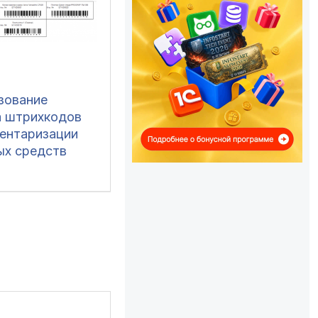
зование
а штрихкодов
вентаризации
ых средств