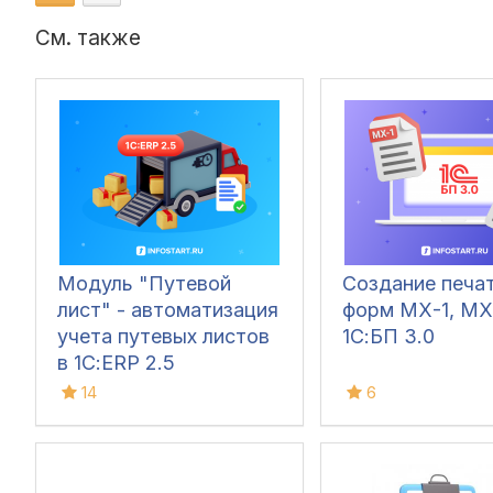
См. также
Модуль "Путевой
Создание печа
лист" - автоматизация
форм МХ-1, МХ
учета путевых листов
1С:БП 3.0
в 1С:ERP 2.5
14
6