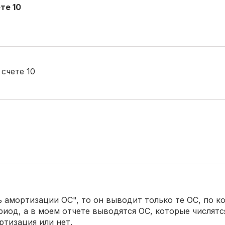
те 10
счете 10
ь амортизации ОС", то он выводит только те ОС, по 
иод, а в моем отчете выводятся ОС, которые числятся
ртизация или нет.