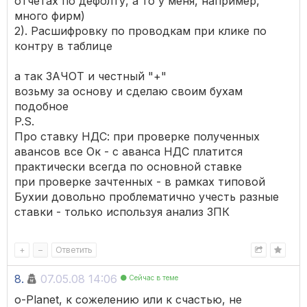
отчетах по дефолту, а то у меня, например,
много фирм)
2). Расшифровку по проводкам при клике по
контру в таблице
а так ЗАЧОТ и честный "+"
возьму за основу и сделаю своим бухам
подобное
P.S.
Про ставку НДС: при проверке полученных
авансов все Ок - с аванса НДС платится
практически всегда по основной ставке
при проверке зачтенных - в рамках типовой
Бухии довольно проблематично учесть разные
ставки - только используя анализ ЗПК
+
–
Ответить
8.
07.05.08 14:06
Сейчас в теме
o-Planet, к сожелению или к счастью, не