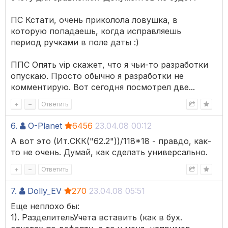
ПС Кстати, очень приколола ловушка, в
которую попадаешь, когда исправляешь
период ручками в поле даты :)
ППС Опять vip скажет, что я чьи-то разработки
опускаю. Просто обычно я разработки не
комментирую. Вот сегодня посмотрел две...
+
–
Ответить
6.
O-Planet
6456
23.04.08 00:12
А вот это (Ит.СКК("62.2"))/118*18 - правдо, как-
то не очень. Думай, как сделать универсально.
+
–
Ответить
7.
Dolly_EV
270
23.04.08 05:51
Еще неплохо бы:
1). РазделительУчета вставить (как в бух.