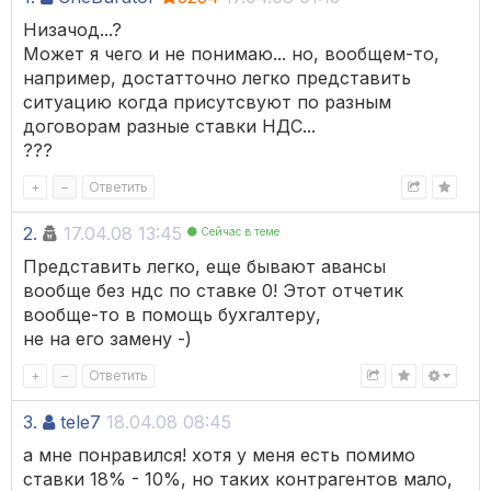
Низачод...?
Может я чего и не понимаю... но, вообщем-то,
например, достатточно легко представить
ситуацию когда присутсвуют по разным
договорам разные ставки НДС...
???
+
–
Ответить
2.
17.04.08 13:45
Сейчас в теме
Представить легко, еще бывают авансы
вообще без ндс по ставке 0! Этот отчетик
вообще-то в помощь бухгалтеру,
не на его замену -)
+
–
Ответить
3.
tele7
18.04.08 08:45
а мне понравился! хотя у меня есть помимо
ставки 18% - 10%, но таких контрагентов мало,