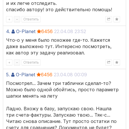
и их легче отследить.
спасибо автору! это действительно помощь!
+
–
Ответить
4.
O-Planet
6456
22.04.08 23:52
Что-о у меня было похожее где-то. Кажется
даже выложено тут. Интересно посмотреть,
как автор эту задачу реализовал.
+
–
Ответить
5.
O-Planet
6456
23.04.08 00:09
Посмотрел... Зачем три таблички сделал-то?
Можно было одной обойтись, просто параметр
шапки менять на лету
Ладно. Вхожу в базу, запускаю свою. Нашла
три счета-фактуры. Запускаю твою... Тяк-с...
Читаю снова описание. Тут просто остатки по
счету для сравнения? Документов не будет?