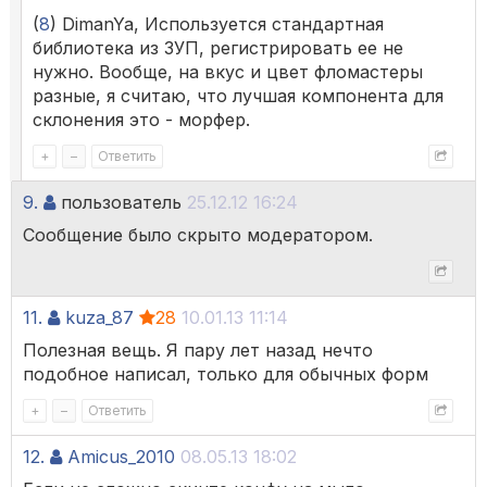
(
8
) DimanYa, Используется стандартная
библиотека из ЗУП, регистрировать ее не
нужно. Вообще, на вкус и цвет фломастеры
разные, я считаю, что лучшая компонента для
склонения это - морфер.
+
–
Ответить
9.
пользователь
25.12.12 16:24
Сообщение было скрыто модератором.
11.
kuza_87
28
10.01.13 11:14
Полезная вещь. Я пару лет назад нечто
подобное написал, только для обычных форм
+
–
Ответить
12.
Amicus_2010
08.05.13 18:02