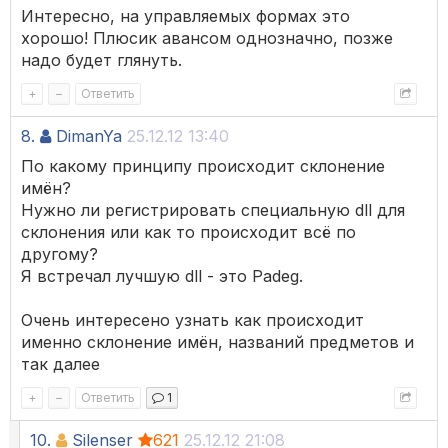
Интересно, на управляемых формах это
хорошо! Плюсик авансом однозначно, позже
надо будет глянуть.
+
–
Ответить
8.
DimanYa
25.12.12 13:40
По какому принципу происходит склонение
имён?
Нужно ли регистрировать специальную dll для
склонения или как то происходит всё по
другому?
Я встречал лучшую dll - это Padeg.
Очень интересено узнать как происходит
именно склонение имён, названий предметов и
так далее
+
–
Ответить
1
10.
Silenser
621
25.12.12 21:08