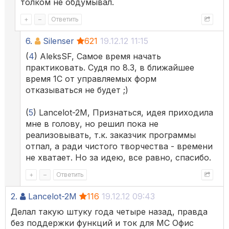
толком не обдумывал.
+
–
Ответить
6.
Silenser
621
19.12.12 11:15
(
4
) AleksSF, Самое время начать
практиковать. Судя по 8.3, в ближайшее
время 1С от управляемых форм
отказываться не будет ;)
(
5
) Lancelot-2M, Признаться, идея приходила
мне в голову, но решил пока не
реализовывать, т.к. заказчик программы
отпал, а ради чистого творчества - времени
не хватает. Но за идею, все равно, спасибо.
+
–
Ответить
2.
Lancelot-2M
116
19.12.12 09:43
Делал такую штуку года четыре назад, правда
без поддержки функций и ток для МС Офис