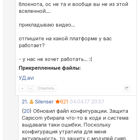
блокнота, ос не та и вообще вы не из этой
вселенной....
прикладываю видео...
отпишите на какой платформе у вас
работает?
- у нас не хочет работать... :(
Прикрепленные файлы:
УД.avi
+
–
Ответить
21.
Silenser
621
04.04.17 20:57
(
20
) Обновил файл конфигурации. Защита
Capicom убирала что-то в коде и система
выдавала таки ошибки. Поскольку
конфигурация утратила для меня
актуальность, то защиту с модулей снял.