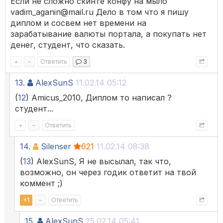
Если не сложно скинте конфу на мыло
vadim_aganin@mail.ru Дело в том что я пишу
диплом и сосвем нет времени на
зарабатывание валюты портала, а покупать нет
денег, студент, что сказать.
+
–
Ответить
3
13.
AlexSunS
11.02.14 05:12
(
12
) Amicus_2010, Диплом то написал ?
студент...
+
–
Ответить
14.
Silenser
621
11.02.14 08:38
(
13
) AlexSunS, Я не высылал, так что,
возможно, он через годик ответит на твой
коммент ;)
+
1
–
Ответить
15.
AlexSunS
25.02.14 05:41