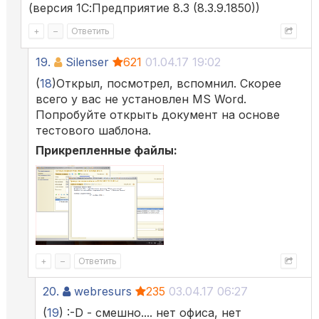
(версия 1С:Предприятие 8.3 (8.3.9.1850))
+
–
Ответить
19.
Silenser
621
01.04.17 19:02
(
18
)Открыл, посмотрел, вспомнил. Скорее
всего у вас не установлен MS Word.
Попробуйте открыть документ на основе
тестового шаблона.
Прикрепленные файлы:
+
–
Ответить
20.
webresurs
235
03.04.17 06:27
(
19
) :-D - смешно.... нет офиса, нет