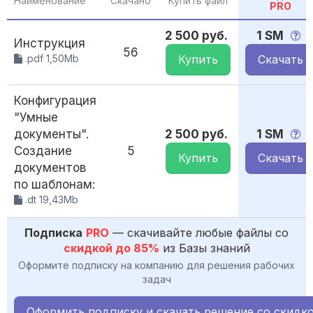
Наименование
Скачано
Купить файл
PRO
2 500 руб.
1 SM
Инструкция
56
.pdf 1,50Mb
Купить
Скачать
Конфигурация
"Умные
документы".
2 500 руб.
1 SM
Создание
5
Купить
Скачать
документов
по шаблонам:
.dt 19,43Mb
Подписка
PRO
— скачивайте любые файлы со
скидкой до 85%
из Базы знаний
Оформите подписку на компанию для решения рабочих
задач
Оформить подписку и скачать решение со скидк