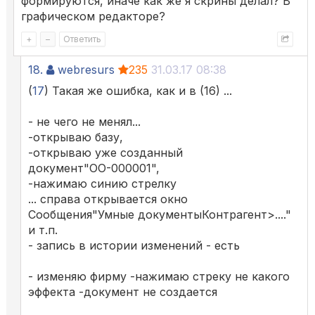
формируются, иначе как же я скрины делал? В
графическом редакторе?
+
–
Ответить
18.
webresurs
235
31.03.17 08:38
(
17
) Такая же ошибка, как и в (16) ...
- не чего не менял...
-открываю базу,
-открываю уже созданный
документ"ОО-000001",
-нажимаю синию стрелку
... справа открывается окно
Сообщения"Умные документыКонтрагент>...."
и т.п.
- запись в истории изменений - есть
- изменяю фирму -нажимаю стреку не какого
эффекта -документ не создается