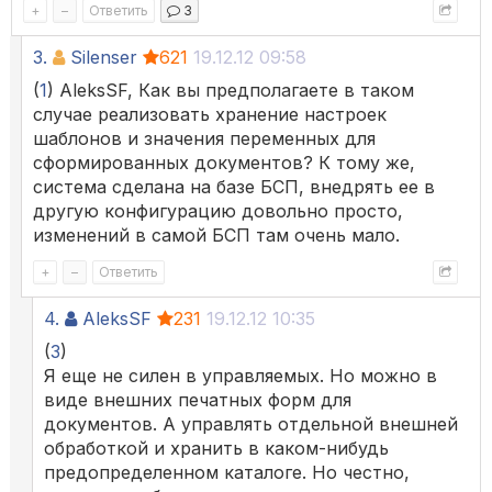
+
–
Ответить
3
3.
Silenser
621
19.12.12 09:58
(
1
) AleksSF, Как вы предполагаете в таком
случае реализовать хранение настроек
шаблонов и значения переменных для
сформированных документов? К тому же,
система сделана на базе БСП, внедрять ее в
другую конфигурацию довольно просто,
изменений в самой БСП там очень мало.
+
–
Ответить
4.
AleksSF
231
19.12.12 10:35
(
3
)
Я еще не силен в управляемых. Но можно в
виде внешних печатных форм для
документов. А управлять отдельной внешней
обработкой и хранить в каком-нибудь
предопределенном каталоге. Но честно,