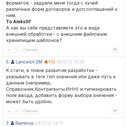
форматов - задрали меня тогда с кучей
различных форм договоров и доп.соглашений к
ним.
То AleksSF
А как вы себе представляете это в виде
внешней обработки - с внешним файловым
хранилищем шаблонов?
+
–
Ответить
5.
Lancelot-2M
116
19.12.12 10:36
К стати, в плане развития разработки -
указывать в теге тип значения или даже путь к
данным (например,
Справочник.Контрагенты.ИНН) и типизировать
поле ввода, добавить форму выбора значения -
может быть удобно.
+
–
Ответить
7.
Raminus
24.12.12 14:11