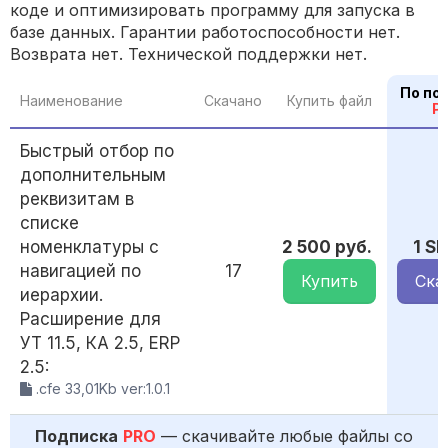
коде и оптимизировать программу для запуска в
базе данных. Гарантии работоспособности нет.
Возврата нет. Технической поддержки нет.
По по
Наименование
Скачано
Купить файл
P
Быстрый отбор по
дополнительным
реквизитам в
списке
номенклатуры с
2 500 руб.
1 S
навигацией по
17
Купить
Ска
иерархии.
Расширение для
УТ 11.5, КА 2.5, ERP
2.5:
.cfe 33,01Kb ver:1.0.1
Подписка
PRO
— скачивайте любые файлы со