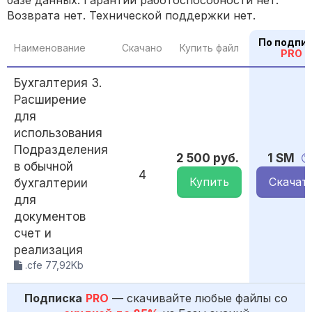
базе данных. Гарантии работоспособности нет.
Возврата нет. Технической поддержки нет.
По подпи
Наименование
Скачано
Купить файл
PRO
Бухгалтерия 3.
Расширение
для
использования
Подразделения
2 500 руб.
1 SM
в обычной
4
Купить
Скачат
бухгалтерии
для
документов
счет и
реализация
.cfe 77,92Kb
Подписка
PRO
— скачивайте любые файлы со