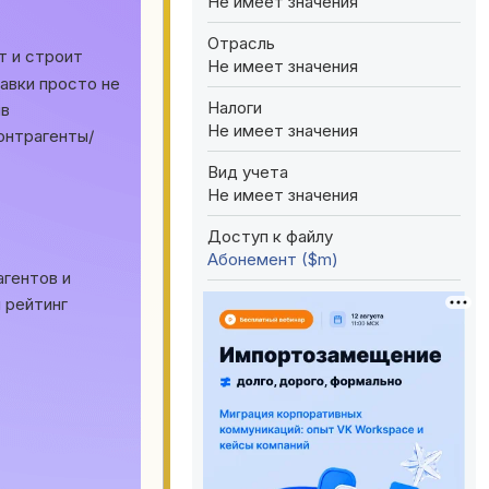
Не имеет значения
Отрасль
т и строит
Не имеет значения
равки просто не
Налоги
яв
Не имеет значения
онтрагенты/
Вид учета
Не имеет значения
Доступ к файлу
Абонемент ($m)
агентов и
 рейтинг