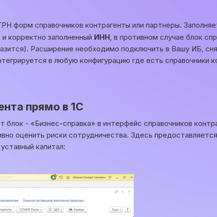
ГРН форм справочников контрагенты или партнеры. Заполняе
ц
и корректно заполненный
ИНН
, в противном случае блок сп
разится). Расширение необходимо подключить в Вашу ИБ, сн
нтегрируется в любую конфигурацию где есть справочники к
нта прямо в 1С
т блок - «Бизнес-справка» в интерфейс справочников контр
тивно оценить риски сотрудничества. Здесь предоставляется
 уставный капитал: