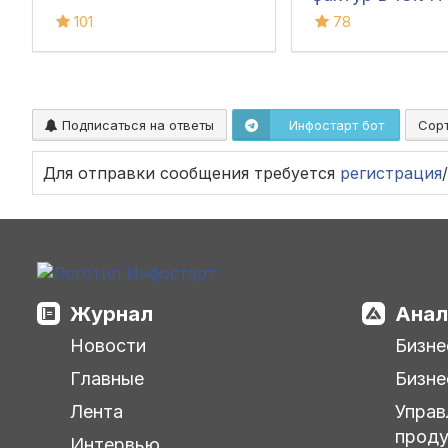
101
78
Подписаться на ответы
Инфостарт бот
Сор
Для отправки сообщения требуется
регистрация
/
Журнал
Анал
Новости
Бизне
Главные
Бизне
Лента
Управ
прод
Интервью