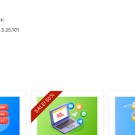
х:
5.25.101
SALE! 50%