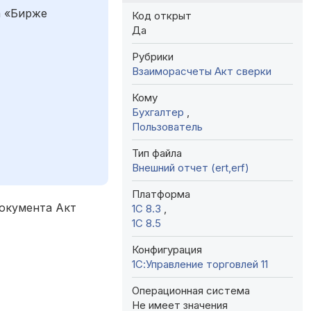
а «Бирже
Код открыт
Да
Рубрики
Взаиморасчеты
Акт сверки
Кому
Бухгалтер
,
Пользователь
Тип файла
Внешний отчет (ert,erf)
Платформа
документа Акт
1С 8.3
,
1С 8.5
Конфигурация
1С:Управление торговлей 11
Операционная система
Не имеет значения