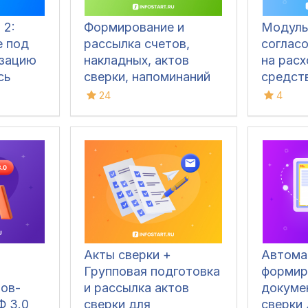
 2:
Формирование и
Модуль
 под
рассылка счетов,
согласо
зацию
накладных, актов
на рас
сь
сверки, напоминаний
средст
лиц в
об оплате из
24
4
ах
1С:Бухгалтерия 3.0
-
через Email, SMS,
УКД,
MAX, WhatsApp,
 Акт
Telegram
др.)
Акты сверки +
Автома
Групповая подготовка
формир
тов-
и рассылка актов
докуме
Ф 3.0
сверки для
сверки