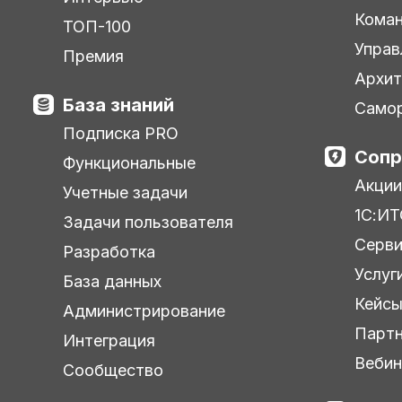
Кома
ТОП-100
Управ
Премия
Архит
База знаний
Самор
Подписка PRO
Сопр
Функциональные
Акции
Учетные задачи
1С:ИТ
Задачи пользователя
Серв
Разработка
Услуг
База данных
Кейс
Администрирование
Парт
Интеграция
Веби
Сообщество