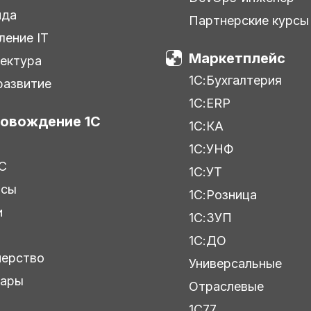
нда
Партнерские курсы
ление IT
Маркетплейс
ектура
1С:Бухгалтерия
азвитие
1С:ERP
овождение 1С
1С:КА
1С:УНФ
С
1С:УТ
исы
1С:Розница
и
1С:ЗУП
ы
1С:ДО
нерство
Универсальные
нары
Отраслевые
1С77