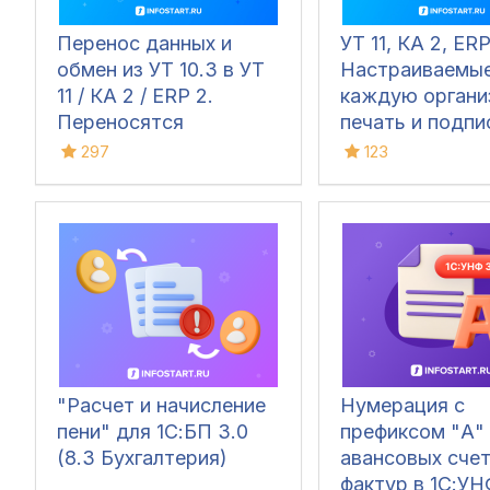
Перенос данных и
УТ 11, КА 2, ERP
обмен из УТ 10.3 в УТ
Настраиваемые
11 / КА 2 / ERP 2.
каждую органи
Переносятся
печать и подпи
документы,
ответственных 
297
123
справочники и остатки
печатных форм
(ТОРГ-12, Счёт
фактура, УПД, 
Заказ клиента,
сверки, М-15 и 
"Расчет и начисление
Нумерация с
пени" для 1С:БП 3.0
префиксом "А"
(8.3 Бухгалтерия)
авансовых сче
фактур в 1С:УН