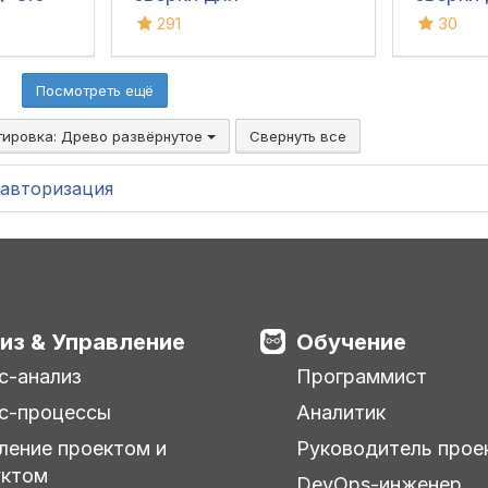
Бухгалтерии 3.0
контраг
291
30
Посмотреть ещё
тировка:
Древо развёрнутое
Свернуть все
авторизация
из & Управление
Обучение
с-анализ
Программист
с-процессы
Аналитик
ление проектом и
Руководитель прое
уктом
DevOps-инженер