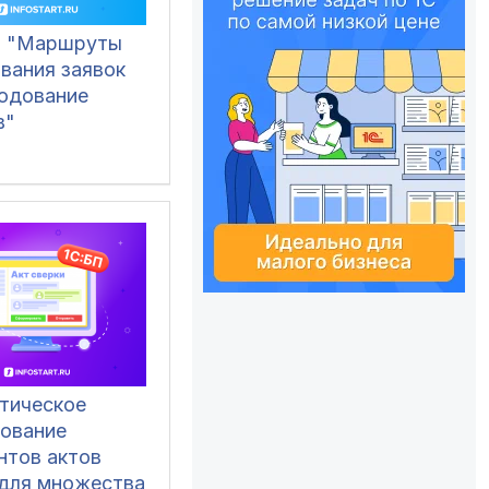
 "Маршруты
вания заявок
ходование
в"
тическое
ование
нтов актов
 для множества