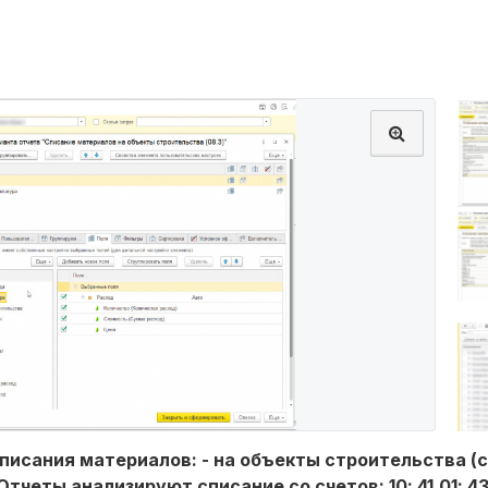
исания материалов: - на объекты строительства (сче
 Отчеты анализируют списание со счетов: 10; 41.01; 