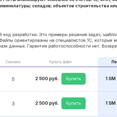
номенклатуры; складов; объектов строительства и
 код разработки. Это примеры решения задач, шаблон
Файлы ориентированы на специалистов 1С, которые м
азе данных. Гарантии работоспособности нет. Возвра
Скачано
Купить файл
По
Купить
2 500 руб.
1 SM
0
Купить
2 500 руб.
1 SM
3