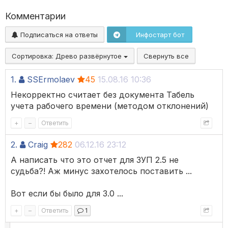
Комментарии
Подписаться на ответы
Инфостарт бот
Сортировка:
Древо развёрнутое
Свернуть все
1.
SSErmolaev
45
15.08.16 10:36
Некорректно считает без документа Табель
учета рабочего времени (методом отклонений)
+
–
Ответить
2.
Craig
282
06.12.16 23:12
А написать что это отчет для ЗУП 2.5 не
судьба?! Аж минус захотелось поставить ...
Вот если бы было для 3.0 ...
+
–
Ответить
1