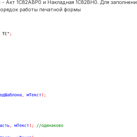
 - Акт 1С82АВР0 и Накладная 1С82ВН0. Для заполнени
 порядок работы печатной формы
 ТС"
;
одШаблона
,
 мТекст
)
;
   
асть
,
 мТекст
)
;
//одинаково