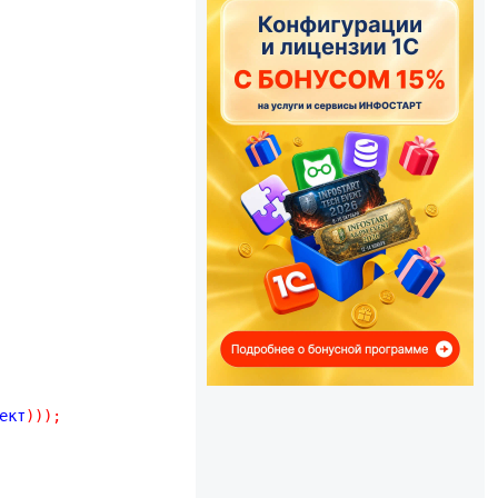
ект
)
)
)
;