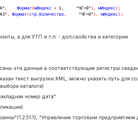
A"
,
    Формат
(
мИндекс 
+
1
,
"ЧГ=0"
)
,
 мИндекс
)
;
A3"
,
 Формат
(
стр.Количество
,
"ЧГ=0"
)
,
 мИндекс
)
;
зиты, а для УТП и т.п. - доп.свойства и категории
саны эти данные в соответствующие регистры сведе
казан текст выгрузки XML, можно указать путь для со
 выбора каталога)
накладная номер дата"
бликации)
аины"(1.2.51.1), "Управление торговым предприятием 