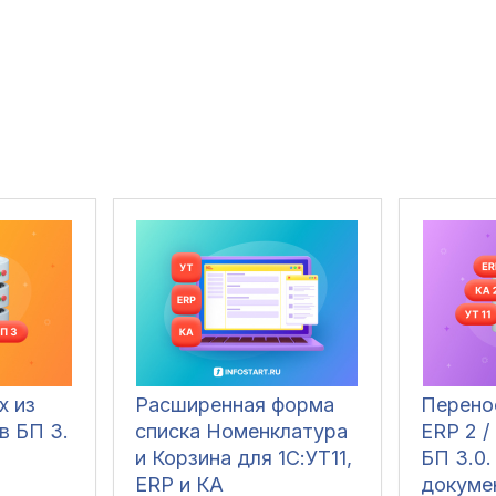
х из
Расширенная форма
Перено
 в БП 3.
списка Номенклатура
ERP 2 / 
и Корзина для 1С:УТ11,
БП 3.0
ERP и КА
докуме