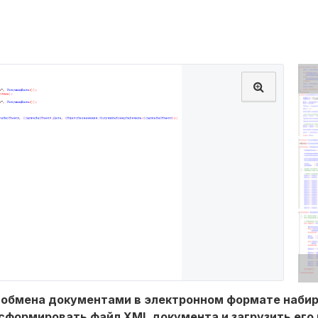
с обмена документами в электронном формате наби
сформировать файл XML документа и загрузить его в