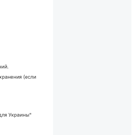
ний.
хранения (если
для Украины"