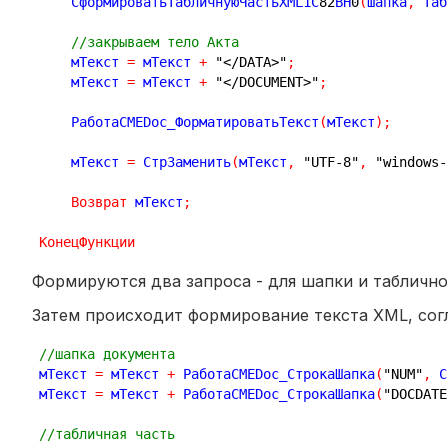
    СформироватьТабличнуюЧастьXML1С
82
ВН
0
(
Шапка
,
 Таб
//закрываем тело Акта
    мТекст 
=
 мТекст 
+
"</DATA>"
;
    мТекст 
=
 мТекст 
+
"</DOCUMENT>"
;
    РаботаСMEDoc_ФорматироватьТекст
(
мТекст
)
;
    мТекст 
=
 СтрЗаменить
(
мТекст
,
"UTF-8"
,
"windows-
Возврат
 мТекст
;
КонецФункции
Формируются два запроса - для шапки и таблично
Затем происходит формирование текста XML, сог
//шапка документа    
мТекст 
=
 мТекст 
+
 РаботаСMEDoc_СтрокаШапка
(
"NUM"
,
 С
мТекст 
=
 мТекст 
+
 РаботаСMEDoc_СтрокаШапка
(
"DOCDATE
//табличная часть