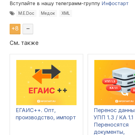
Вступайте в нашу телеграмм-группу
Инфостарт
M.E.Doc
Медок
XML
+
8
–
См. также
ЕГАИС++. Опт,
Перенос данны
производство, импорт
УПП 1.3 / КА 1.1
Переносятся
документы,