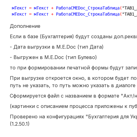
мТекст 
=
 мТекст 
+
 РаботаСMEDoc_СтрокаТаблица
(
"TAB1_
мТекст 
=
 мТекст 
+
 РаботаСMEDoc_СтрокаТаблица
(
"TAB1_
Дополнение
Если в базе (Бухгалтерия) будут созданы доп.рекви
- Дата выгрузки в M.E.Doc (тип Дата)
- Выгружен в M.E.Doc (тип Булево)
то при формировании печатной формы будут запи
При выгрузке откроется окно, в котором будет по
путь не указать, то путь можно указать в диалоге
Сформируется файл с названием в формате "Акт/
(картинки с описанием процесса приложены к пу
Проверено на конфигурациях "Бухгалтерия для Укр
(1.2.50.1)