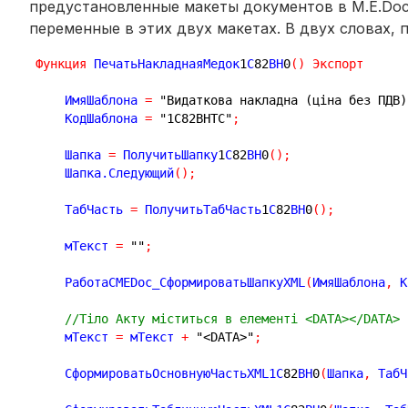
предустановленные макеты документов в M.E.Doc
переменные в этих двух макетах. В двух словах,
Функция
 ПечатьНакладнаяМедок
1
С
82
ВН
0
(
)
Экспорт
    ИмяШаблона 
=
"Видаткова накладна (ціна без ПДВ)
    КодШаблона 
=
"1С82ВНТС"
;
    Шапка 
=
 ПолучитьШапку
1
С
82
ВН
0
(
)
;
    Шапка.Следующий
(
)
;
    ТабЧасть 
=
 ПолучитьТабЧасть
1
С
82
ВН
0
(
)
;
    мТекст 
=
""
;
    РаботаСMEDoc_СформироватьШапкуXML
(
ИмяШаблона
,
 К
//Тіло Акту міститься в елементі <DATA></DATA> 
    мТекст 
=
 мТекст 
+
"<DATA>"
;
    СформироватьОсновнуюЧастьXML1С
82
ВН
0
(
Шапка
,
 ТабЧ