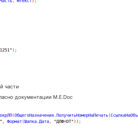
Часть
,
 мТекст
)
;
1251"
)
;
й части
ласно документации M.E.Doc
окрЛП
(
ОбщегоНазначения.ПолучитьНомерНаПечать
(
СсылкаНаОбъ
"
,
 Формат
(
Шапка.Дата
,
"ДЛФ=DT"
)
)
;