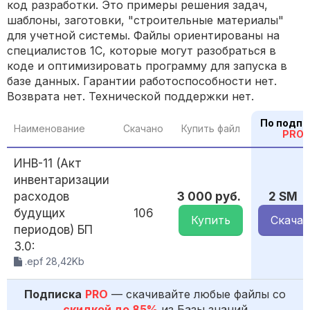
код разработки. Это примеры решения задач,
шаблоны, заготовки, "строительные материалы"
для учетной системы. Файлы ориентированы на
специалистов 1С, которые могут разобраться в
коде и оптимизировать программу для запуска в
базе данных. Гарантии работоспособности нет.
Возврата нет. Технической поддержки нет.
По подпи
Наименование
Скачано
Купить файл
PRO
ИНВ-11 (Акт
инвентаризации
расходов
3 000 руб.
2 SM
будущих
106
Купить
Скачат
периодов) БП
3.0:
.epf 28,42Kb
Подписка
PRO
— скачивайте любые файлы со
скидкой до 85%
из Базы знаний