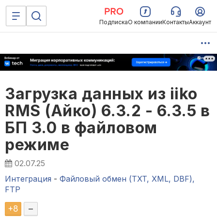
Подписка
О компании
Контакты
Аккаунт
Загрузка данных из iiko
RMS (Айко) 6.3.2 - 6.3.5 в
БП 3.0 в файловом
режиме
02.07.25
Интеграция
-
Файловый обмен (TXT, XML, DBF),
FTP
+
8
–