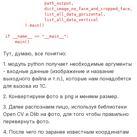
                path_output,

                dict_image_no_face_and_cropped_face,

                list_all_data_gorizontal,

                list_all_data_vertical

        ).main()

if __name__ == "__main__":

Тут, думаю, все понятно:
1. модуль python получает необходимые аргументы
- входные данные (изображение и название
выходного файла и т.п.), которые нам понадобятся
для вызова из 1С.
2. Конвертируем фото в png и меняем размер.
3. Далее распознаем лицо, используя библиотеки
Open CV и Dlib на фото, для того чтобы правильно
перевернуть фото.
4. После чего по заранее известным координатам