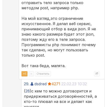
отправить тело запроса только
методом post, например php.
На мой взгляд,это ограничение
искусственное. Я делал веб сервис,
принимающий отбор в виде json. Я не
знаю какого размера будет этот json,
поэтому жду его в теле запроса.
Программисты php понимают почему
так сделано, но могут пользовать
только post.
Вот така беда, малята.
+
1
–
Ответить
29.
dsdred
4271
22.02.23 10:32
(
28
)с кем то можно договорится и
придерживаться договорённостей, а
кто-то плювал на все и делает как
хочется.