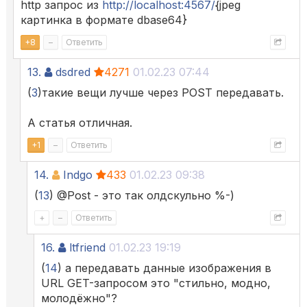
http запрос из
http://localhost:4567/
{jpeg
картинка в формате dbase64}
+
8
–
Ответить
13.
dsdred
4271
01.02.23 07:44
(
3
)такие вещи лучше через POST передавать.
А статья отличная.
+
1
–
Ответить
14.
Indgo
433
01.02.23 09:38
(
13
) @Post - это так олдскульно %-)
+
–
Ответить
16.
ltfriend
01.02.23 19:19
(
14
) а передавать данные изображения в
URL GET-запросом это "стильно, модно,
молодёжно"?