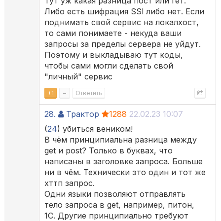
Тут уж какая разница пост или гет.
Либо есть шифрация SSl либо нет. Если
поднимать свой сервис на локалхост,
то сами понимаете - некуда ваши
запросы за пределы сервера не уйдут.
Поэтому и выкладываю тут коды,
чтобы сами могли сделать свой
"личный" сервис
+
1
–
Ответить
28.
Трактор
1288
22.02.23 10:07
(
24
) убиться веником!
В чём принципиальна разница между
get и post? Только в буквах, что
написаны в заголовке запроса. Больше
ни в чём. Технически это один и тот же
хттп запрос.
Одни языки позволяют отправлять
тело запроса в get, например, питон,
1С. Другие принципиально требуют