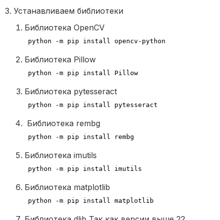
3. Устанавливаем библиотеки
Библиотека OpenCV
python -m pip install opencv-python
Библиотека Pillow
python -m pip install Pillow
Библиотека pytesseract
python -m pip install pytesseract
Библиотека rembg
python -m pip install rembg
Библиотека imutils
python -m pip install imutils
Библиотека matplotlib
python -m pip install matplotlib
Библиотека dlib Так как версии выше 22