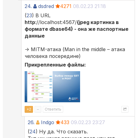
24.
dsdred
4271
08.02.23 21:18
(
23
) В URL
http
://localhost:4567/
{jpeg картинка в
формате dbase64} - она же паспортные
данные
-> MITM-атака (Man in the middle – атака
человека посередине)
Прикрепленные файлы:
+
2
–
Ответить
26.
Indgo
433
09.02.23 23:27
(
24
) Ну да. Что сказать.