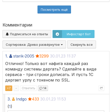
Посмотреть ещё
Комментарии
Подписаться на ответы
Инфостарт бот
Сортировка:
Древо развёрнутое
Свернуть все
1.
starik-2005
3299
30.01.23 11:37
Отлично! Только вот нафига каждый раз
команду системы дергать? Сделайте в виде
сервиса - три строки дописать. И пусть 1С
дергает урлу с токеном по SSL.
+
7
–
Ответить
14
3.
Indgo
433
30.01.23 11:53
(
1
)