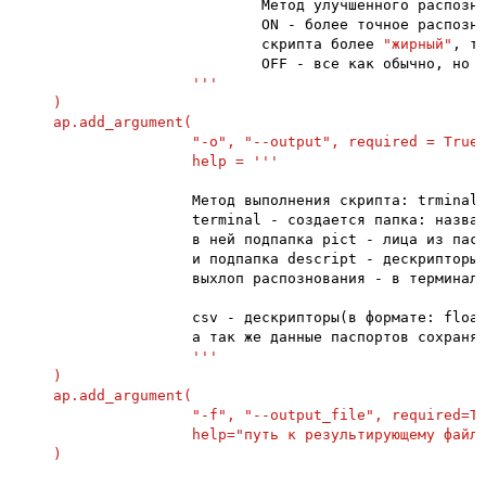
                            Метод улучшенного распозно
                            ON - более точное распозн
                            скрипта более 
"жирный"
, та
                            OFF - все как обычно, но в
''
'

    )

    ap.add_argument(

                    "-o", "--output", required = True,
                    help = '
''
                    Метод выполнения скрипта: trminal 
                    terminal - создается папка: назван
                    в ней подпапка pict - лица из пасп
                    и подпапка descript - дескрипторы 
                    выхлоп распознования - в терминал.
                    csv - дескрипторы(в формате: float
                    а так же данные паспортов сохраняю
''
'

    )

    ap.add_argument(

                    "-f", "--output_file", required=Tr
                    help="путь к результирующему файлу
    )
