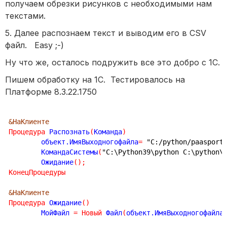
получаем обрезки рисунков с необходимыми нам
текстами.
5. Далее распознаем текст и выводим его в CSV
файл. Easy ;-)
Ну что же, осталось подружить все это добро с 1С.
Пишем обработку на 1С. Тестировалось на
Платформе 8.3.22.1750
&НаКлиенте
Процедура
 Распознать
(
Команда
)
	объект.ИмяВыходногофайла
=
"C:/python/paasport
	КомандаСистемы
(
"C:\Python39\python C:\python\
	Ожидание
(
)
;
КонецПроцедуры
&НаКлиенте
Процедура
 Ожидание
(
)
	МойФайл 
=
Новый
 Файл
(
объект.ИмяВыходногофайла