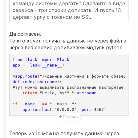
команду системы дергать? Сделайте в виде
сервиса - три строки дописать. И пусть 1С
дергает урлу с токеном по SSL.
Да согласен.
Те кто хочет получать данные не через файл а
через веб сервис допиливаем модуль python
from
flask
import
Flask
app
=
Flask
(
__name__
)
@
app
.
route
(
"/<данные картинки в формате dbase64>"
,
def
index
(
username
)
:

#тут можно вываливать распознанные паспорнтые данны
return
 "Hello, %s!" 
%
username
if
__name__
==
 "__main__":

app
.
run
(
host
=
'0.0.0.0'
,
port
=
4567
)
Показать
Теперь из 1с можно получать данные через