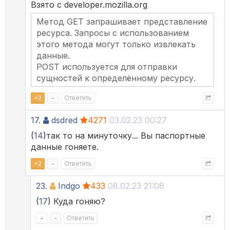
Взято с developer.mozilla.org
Метод GET запрашивает представление
ресурса. Запросы с использованием
этого метода могут только извлекать
данные.
POST используется для отправки
сущностей к определённому ресурсу.
+
2
–
Ответить
17.
dsdred
4271
03.02.23 00:27
(
14
)так то на минуточку... Вы паспортные
данные гоняете.
+
2
–
Ответить
23.
Indgo
433
08.02.23 21:08
(
17
) Куда гоняю?
+
–
Ответить