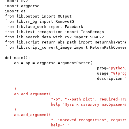
import cv2

import argparse

import os

from lib.output import OUTput

from lib.rm_bg import RemoveBG

from lib.face_work import FaceWork

from lib.text_recognition import TessRecogn

from lib.search_data_with_cv2 import SDWCV2

from lib.script_return_abs_path import ReturnAbsPathPi
from lib.script_convert_image import ReturnPathConvert
def main():

    ap = ap = argparse.ArgumentParser(

                                        prog=
"python3
                                        usage=
"%(prog
                                        description=
'
    )

    ap.add_argument(

                    "-p", "--path_pict", required=True
                    help="Путь к каталогу изображений 
    )

    ap.add_argument(

                    "--improved_recognition", required
                    help='
''