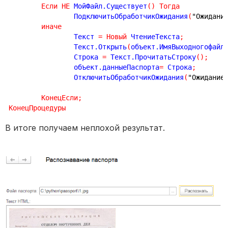
Если
НЕ
 МойФайл.Существует
(
)
Тогда
		ПодключитьОбработчикОжидания
(
"Ожидани
иначе
		Текст 
=
Новый
 ЧтениеТекста
;
		Текст.Открыть
(
объект.ИмяВыходногофайл
		Строка 
=
 Текст.ПрочитатьСтроку
(
)
;
		объект.данныеПаспорта
=
 Строка
;
		ОтключитьОбработчикОжидания
(
"Ожидание
КонецЕсли
;
КонецПроцедуры
В итоге получаем неплохой результат.