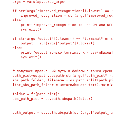
    args = vars(ap.parse_args())

    if str(args["improved_recognition"]).lower() == "o
        improved_recognition = str(args["improved_reco
    else:

        print("improved_recognition только ON или OFF\
        sys.exit()

    if str(args["output"]).lower() == "terminal" or st
        output = str(args["output"]).lower()

    else:

        print("output только terminal или csv\nВыход!"
        sys.exit()

    # получаем правильный путь к файлам с точки срения
    path_pict=os.path.abspath(str(args["path_pict"]).l
    abs_path_folder, filename = os.path.split(path_pic
    list_abs_path_folder = ReturnAbsPathPict().main(ab
    folder = f"{path_pict}"

    abs_path_pict = os.path.abspath(folder)

    path_output = os.path.abspath(str(args["output_fil