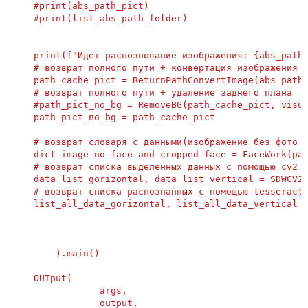
    #print(abs_path_pict)

    #print(list_abs_path_folder)

    print(f"Идет распознование изображения: {abs_path_
    # возврат полного пути + конвертация изображения в
    path_cache_pict = ReturnPathConvertImage(abs_path_
    # возврат полного пути + удаление заднего плана

    #path_pict_no_bg = RemoveBG(path_cache_pict, visua
    path_pict_no_bg = path_cache_pict

    # возврат словаря с данными(изображение без фото л
    dict_image_no_face_and_cropped_face = FaceWork(pat
    # возврат списка выделенных данных с помощью cv2

    data_list_gorizontal, data_list_vertical = SDWCV2(
    # возврат списка распознанных с помощью tesseract 
    list_all_data_gorizontal, list_all_data_vertical =
                                                      
                                                      
                                                      
        ).main()

    OUTput(

                args,

                output,
