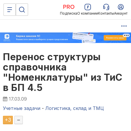
Подписка
О компании
Контакты
Аккаунт
Перенос структуры
справочника
"Номенклатуры" из ТиС
в БП 4.5
17.03.09
Учетные задачи
-
Логистика, склад и ТМЦ
+
3
–