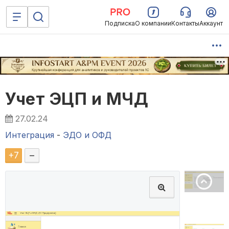
Подписка
О компании
Контакты
Аккаунт
Учет ЭЦП и МЧД
27.02.24
Интеграция
-
ЭДО и ОФД
+
7
–