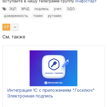
Вступайте в нашу телеграмм-группу
Инфостарт
ЭЦП
МЧД
подпись
учет
ЭДО
доверенность
токен
рутокен
+
7
–
См. также
Интеграция 1С с приложением "Госключ"
Электронная подпись