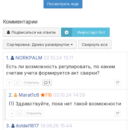
Посмотреть ещё
Комментарии
Подписаться на ответы
Инфостарт бот
Сортировка:
Древо развёрнутое
Свернуть все
1.
NORKPALM
02.10.24 15:11
Есть ли возможность регулировать, по каким
счетам учета формируется акт сверки?
+
–
Ответить
1
2.
Marat1c8
118
03.10.24 14:29
(
1
) Здравствуйте, пока нет такой возможности
+
–
Ответить
3.
itotdel1817
19.06.26 15:44