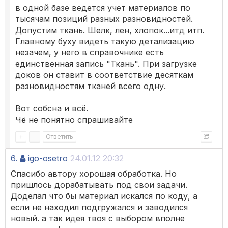
в одной базе ведется учет материалов по
тысячам позиций разных разновидностей.
Допустим ткань. Шелк, лен, хлопок...итд итп.
Главному буху видеть такую детализацию
незачем, у него в справочнике есть
единственная запись "Ткань". При загрузке
доков он ставит в соответствие десяткам
разновидностям тканей всего одну.
Вот собсна и всё.
Чё не понятно спрашивайте
+
–
Ответить
6.
igo-osetro
24.01.12 20:32
Спасибо автору хорошая обработка. Но
пришлось дорабатывать под свои задачи.
Доделал что бы материал искался по коду, а
если не находил подгружался и заводился
новый. а так идея твоя с выбором вполне