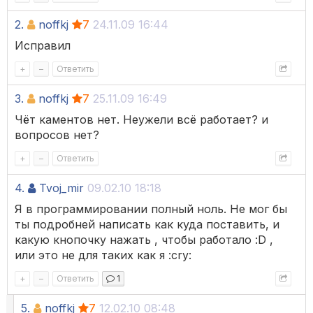
2.
noffkj
7
24.11.09 16:44
Исправил
+
–
Ответить
3.
noffkj
7
25.11.09 16:49
Чёт каментов нет. Неужели всё работает? и
вопросов нет?
+
–
Ответить
4.
Tvoj_mir
09.02.10 18:18
Я в программировании полный ноль. Не мог бы
ты подробней написать как куда поставить, и
какую кнопочку нажать , чтобы работало :D ,
или это не для таких как я :cry:
+
–
Ответить
1
5.
noffkj
7
12.02.10 08:48