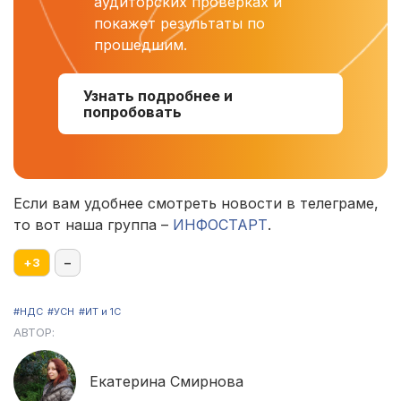
аудиторских проверках и
покажет результаты по
прошедшим.
Узнать подробнее и
попробовать
Если вам удобнее смотреть новости в телеграме,
то вот наша группа –
ИНФОСТАРТ
.
+
3
–
#НДС
#УСН
#ИТ и 1С
АВТОР:
Екатерина Смирнова