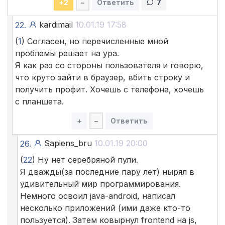
+
2
–
Ответить
7
kardimail
10.01.19 17:58
22.
(
1
) Согласен, но перечисленные мной
проблемы решает на ура.
Я как раз со стороны пользователя и говорю,
что круто зайти в браузер, вбить строку и
получить профит. Хочешь с телефона, хочешь
с планшета.
+
–
Ответить
Sapiens_bru
10.01.19 20:00
26.
(
22
) Ну нет серебряной пули.
Я дважды(за последние пару лет) нырял в
удивительный мир программирования.
Немного освоил java-android, написал
несколько приложений (ими даже кто-то
пользуется). Затем ковырнул frontend на js,