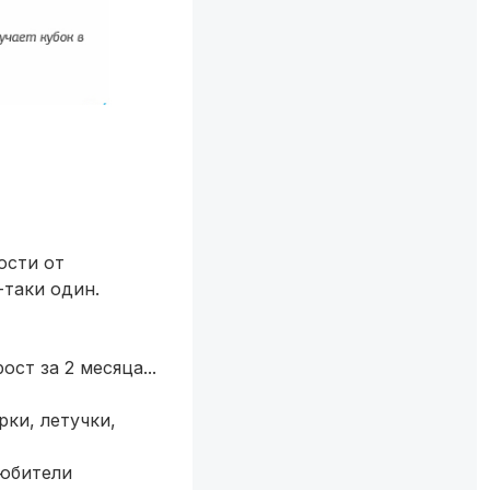
ости от
-таки один.
ст за 2 месяца...
рки, летучки,
Любители