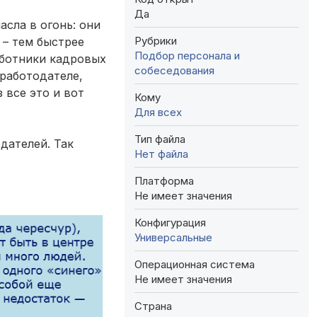
Да
сла в огонь: они
Рубрики
 – тем быстрее
Подбор персонала и
работники кадровых
собеседования
работодателе,
 все это и вот
Кому
Для всех
Тип файла
дателей. Так
Нет файла
Платформа
Не имеет значения
Конфигурация
Универсальные
Операционная система
Не имеет значения
Страна