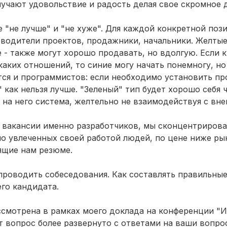
лучают удовольствие и радость делая свое скромное 
 "не лучше" и "не хуже". Для каждой конкретной поз
оводители проектов, продажники, начальники. Желтые
 - также могут хорошо продавать, но вдолгую. Если
каких отношений, то синие могу начать понемногу, но
тся и программистов: если необходимо установить пр
 как нельзя лучше. "Зеленый" тип будет хорошо себя 
 на него система, желтельно не взаимодействуя с вн
ь вакансии именно разработчиков, мы сконцентрирова
но увлеченных своей работой людей, по цене ниже ры
ящие нам резюме.
 проводить собеседования. Как составлять правильны
го кандидата.
ссмотрена в рамках моего доклада
на конференции "И
от вопрос более развернуто с ответами на ваши вопро