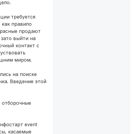
дело.
иции требуется
 как правило
 красные продают
 зато выйти на
очный контакт с
чуствовать
ешним миром.
лись на поиске
нка. Введение этой
е отборочные
нфостарт event
сы, касаемые