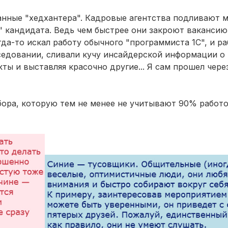
нные "хедхантера". Кадровые агентства подливают ма
" кандидата. Ведь чем быстрее они закроют вакансию
огда-то искал работу обычного "программиста 1С", и 
седовании, сливали кучу инсайдерской информации о 
ы и выставляя красочно другие... Я сам прошел через
бора, которую тем не менее не учитывают 90% работо