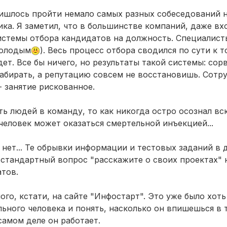
 пришлось пройти немало самых разных собеседований 
ка. Я заметил, что в большинстве компаний, даже вх
системы отбора кандидатов на должность. Специалист
молодым
). Весь процесс отбора сводился по сути к 
дет. Все бы ничего, но результаты такой системы: со
абирать, а репутацию совсем не восстановишь. Сотру
 занятие рискованное.
ть людей в команду, то как никогда остро осознал в
человек может оказаться смертельной инъекцией...
го нет... Те обрывки информации и тестовых заданий в 
 стандартный вопрос "расскажите о своих проектах" 
тов.
ого, кстати, на сайте "Инфостарт". Это уже было хоть
яльного человека и понять, насколько он впишешься в
 самом деле он работает.