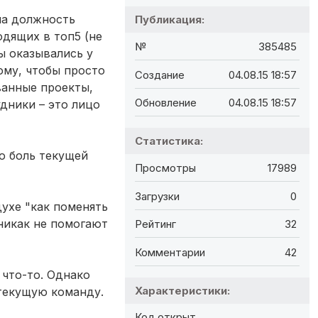
на должность
Публикация:
одящих в топ5 (не
№
385485
ы оказывались у
тому, чтобы просто
Создание
04.08.15 18:57
рванные проекты,
Обновление
04.08.15 18:57
дники – это лицо
Статистика:
сю боль текущей
Просмотры
17989
Загрузки
0
духе "как поменять
никак не помогают
Рейтинг
32
Комментарии
42
 что-то. Однако
Характеристики:
 текущую команду.
Код открыт