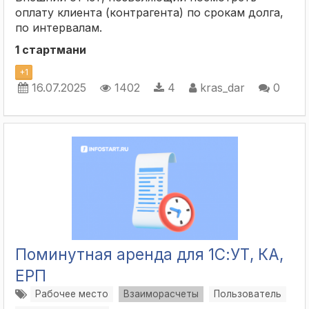
оплату клиента (контрагента) по срокам долга,
по интервалам.
1 стартмани
+
1
16.07.2025
1402
4
kras_dar
0
Поминутная аренда для 1С:УТ, КА,
ЕРП
Рабочее место
Взаиморасчеты
Пользователь