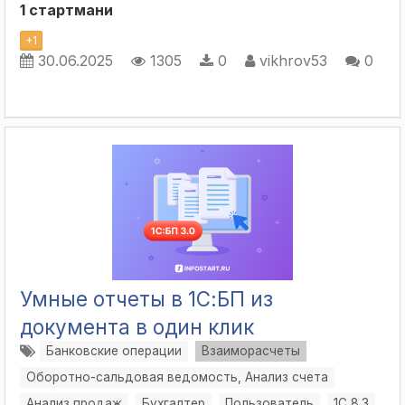
1 стартмани
+
1
30.06.2025
1305
0
vikhrov53
0
Умные отчеты в 1С:БП из
документа в один клик
Банковские операции
Взаиморасчеты
Оборотно-сальдовая ведомость, Анализ счета
Анализ продаж
Бухгалтер
Пользователь
1С 8.3