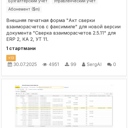
Бухгалтерский учет
Управленческий учет
Абонемент ($m)
Внешняя печатная форма "Акт сверки
взаиморасчетов с факсимиле" для новой версии
документа "Сверка взаиморасчетов 2.5.11" для
ERP 2, КА 2, УТ 11.
1 стартмани
+
13
30.07.2025
4951
99
SergAl
0