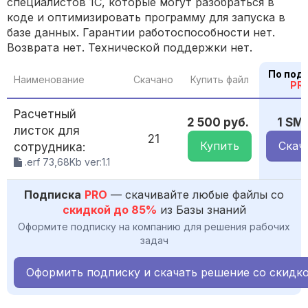
специалистов 1С, которые могут разобраться в
коде и оптимизировать программу для запуска в
базе данных. Гарантии работоспособности нет.
Возврата нет. Технической поддержки нет.
По под
Наименование
Скачано
Купить файл
PR
Расчетный
2 500 руб.
1 SM
листок для
21
Купить
Скач
сотрудника:
.erf 73,68Kb ver:1.1
Подписка
PRO
— скачивайте любые файлы со
скидкой до 85%
из Базы знаний
Оформите подписку на компанию для решения рабочих
задач
Оформить подписку и скачать решение со скидк