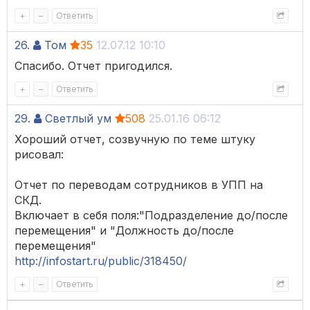
+
–
Ответить
26.
Том
35
12.07.12 10:10
Спасибо. Отчет пригодился.
+
–
Ответить
29.
Светлый ум
508
25.01.16 06:12
Хороший отчет, созвучную по теме штуку
рисовал:
Отчет по переводам сотрудников в УПП на
СКД.
Включает в себя поля:"Подразделение до/после
перемещения" и "Должность до/после
перемещения"
http://infostart.ru/public/318450/
+
–
Ответить