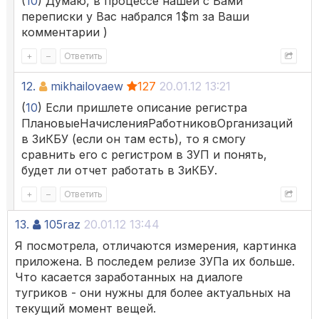
(
10
) Думаю, в процессе нашей с Вами
переписки у Вас набрался 1$m за Ваши
комментарии )
+
–
Ответить
12.
mikhailovaew
127
20.01.12 13:21
(
10
) Если пришлете описание регистра
ПлановыеНачисленияРаботниковОрганизаций
в ЗиКБУ (если он там есть), то я смогу
сравнить его с регистром в ЗУП и понять,
будет ли отчет работать в ЗиКБУ.
+
–
Ответить
13.
105raz
20.01.12 13:44
Я посмотрела, отличаются измерения, картинка
приложена. В последем релизе ЗУПа их больше.
Что касается заработанных на диалоге
тугриков - они нужны для более актуальных на
текущий момент вещей.