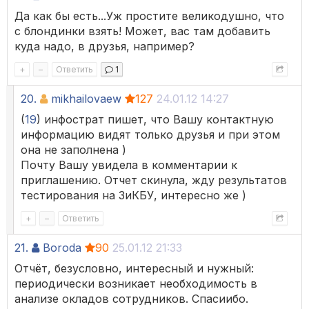
Да как бы есть...Уж простите великодушно, что
с блондинки взять! Может, вас там добавить
куда надо, в друзья, например?
+
–
Ответить
1
20.
mikhailovaew
127
24.01.12 14:27
(
19
) инфострат пишет, что Вашу контактную
информацию видят только друзья и при этом
она не заполнена )
Почту Вашу увидела в комментарии к
приглашению. Отчет скинула, жду результатов
тестирования на ЗиКБУ, интересно же )
+
–
Ответить
21.
Boroda
90
25.01.12 21:33
Отчёт, безусловно, интересный и нужный:
периодически возникает необходимость в
анализе окладов сотрудников. Спасиибо.