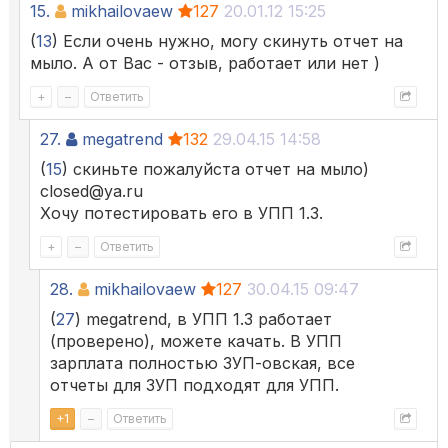
15.
mikhailovaew
127
20.01.12 15:25
(
13
) Если очень нужно, могу скинуть отчет на
мыло. А от Вас - отзыв, работает или нет )
+
–
Ответить
27.
megatrend
132
29.04.15 14:58
(
15
) скиньте пожалуйста отчет на мыло)
closed@ya.ru
Хочу потестировать его в УПП 1.3.
+
–
Ответить
28.
mikhailovaew
127
30.04.15 09:47
(
27
) megatrend, в УПП 1.3 работает
(проверено), можете качать. В УПП
зарплата полностью ЗУП-овская, все
отчеты для ЗУП подходят для УПП.
+
1
–
Ответить