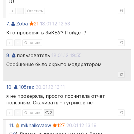
)))
+
–
Ответить
7.
Zoba
21
18.01.12 12:53
Кто проверял в ЗиКБУ? Пойдет?
+
–
Ответить
8.
пользователь
18.01.12 19:55
Сообщение было скрыто модератором.
10.
105raz
20.01.12 13:11
я не проверяла, просто посчитала отчет
полезным. Скачивать - тугриков нет.
+
–
Ответить
2
11.
mikhailovaew
127
20.01.12 13:19