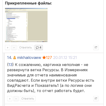
Прикрепленные файлы:
+
–
Ответить
4
14.
mikhailovaew
127
20.01.12 15:21
(
13
) К сожалению, картинка неполная - не
развернута ветка Ресурсы. В Измерениях
значимые для отчета наименования
совпадают. Если внутри ветки Ресурсы есть
ВидРасчета и Показатель1 (а по логике они
должны быть), то отчет работать будет.
+
–
Ответить