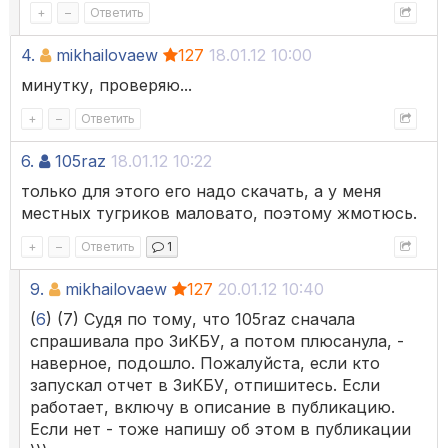
+
–
Ответить
4.
mikhailovaew
127
18.01.12 10:00
минутку, проверяю...
+
–
Ответить
6.
105raz
18.01.12 10:22
только для этого его надо скачать, а у меня
местных тугриков маловато, поэтому жмотюсь.
+
–
Ответить
1
9.
mikhailovaew
127
20.01.12 10:40
(
6
) (7) Судя по тому, что 105raz сначала
спрашивала про ЗиКБУ, а потом плюсанула, -
наверное, подошло. Пожалуйста, если кто
запускал отчет в ЗиКБУ, отпишитесь. Если
работает, включу в описание в публикацию.
Если нет - тоже напишу об этом в публикации