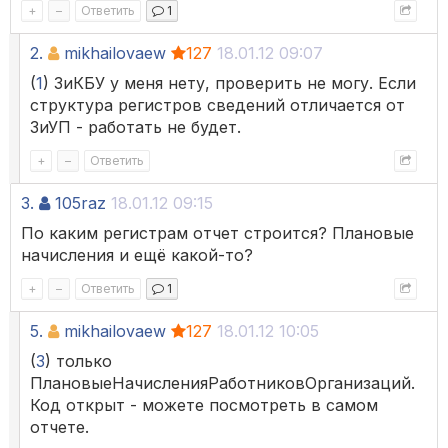
+
–
Ответить
1
2.
mikhailovaew
127
18.01.12 09:07
(
1
) ЗиКБУ у меня нету, проверить не могу. Если
структура регистров сведений отличается от
ЗиУП - работать не будет.
+
–
Ответить
3.
105raz
18.01.12 09:15
По каким регистрам отчет строится? Плановые
начисления и ещё какой-то?
+
–
Ответить
1
5.
mikhailovaew
127
18.01.12 10:05
(
3
) только
ПлановыеНачисленияРаботниковОрганизаций.
Код открыт - можете посмотреть в самом
отчете.