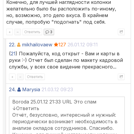
Конечно, для лучшей наглядности колонки
желательно было бы расположить по-иному,
но, возможно, это дело вкуса. В крайнем
случае, попробую "подогнать" под себя.
+
–
Ответить
3
22.
mikhailovaew
127
26.01.12 09:11
(
21
) Пожалуйста, код открыт - Вам и карты в
руки :-) Отчет был сделан по макету кадровой
службы, у всех свое видение прекрасного...
+
–
Ответить
24.
Marysia
21.03.12 09:23
Boroda 25.01.12 21:33 URL Это спам
↓Ответить
Отчёт, безусловно, интересный и нужный:
периодически возникает необходимость в
анализе окладов сотрудников. Спасиибо.