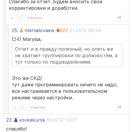
Спасибо за отчет. Будем вносить свои
корректировки и доработки.
+
–
Ответить
25.
mikhailovaew
127
21.03.12 09:34
(
24
) Marysia,
Отчет и в правду полезный, но опять же
не хватает группировки по должностям, а
тут только по подразделениям.
Это же СКД!
тут даже программировать ничего не надо,
все настраивается в пользовательском
режиме через настройки.
+
–
Ответить
23.
vovkakursk
16.02.12 13:07
спасибо!