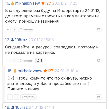
16.
mikhailovaew
127
20.01.12 17:29
В следующий раз буду на Инфорстарте 24.01.12,
до этого времени отвечать на комментарии не
смогу, приношу извинения.
+
–
Ответить
17.
105raz
20.01.12 18:05
Скидывайте! А ресурсы совпадают, поэтому и
не показала на картинке.
+
–
Ответить
1
18.
mikhailovaew
127
24.01.12 10:41
(
17
) Чтобы кому-то что-то скинуть, нужно
знать адрес, а у Вас в профайле его нет )
Пишите в личку
+
–
Ответить
19.
105raz
24.01.12 14:14